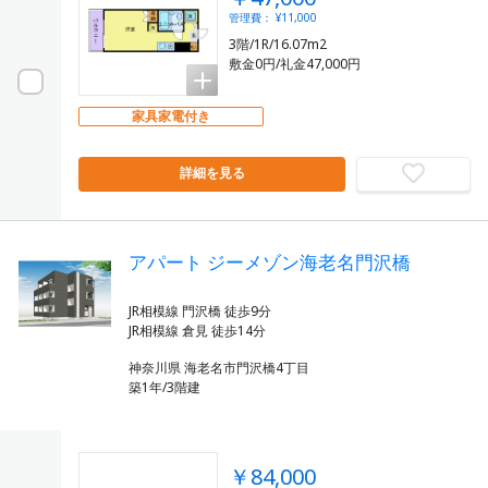
管理費： ¥11,000
3階/1R/16.07m2
敷金0円/礼金47,000円
家具家電付き
詳細を見る
アパート ジーメゾン海老名門沢橋
JR相模線 門沢橋 徒歩9分
神奈川県 海老名市門沢橋4丁目
築1年/3階建
￥84,000