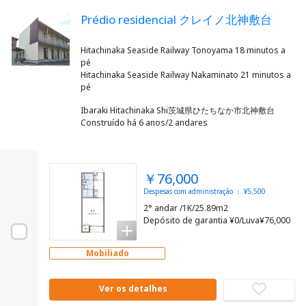
Prédio residencial クレイノ北神敷台
Hitachinaka Seaside Railway Tonoyama 18 minutos a
pé
Hitachinaka Seaside Railway Nakaminato 21 minutos a
Ibaraki Hitachinaka Shi茨城県ひたちなか市北神敷台
Construído há 6 anos/2 andares
￥76,000
Despesas com administração ： ¥5,500
2° andar /1K/25.89m2
Depósito de garantia ¥0/Luva¥76,000
Mobiliado
Ver os detalhes