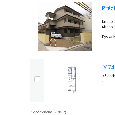
Pré
Kitano 
Kyoto
￥74
3° and
2 ocorrências (2 de 2)