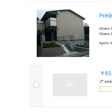
Pré
Kitano 
Kyoto
￥65
2° and