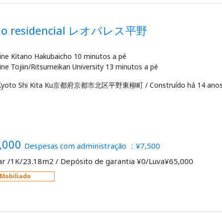
dio residencial レオパレス平野
line Kitano Hakubaicho 10 minutos a pé
 Kyoto Shi Kita Ku京都府京都市北区平野東柳町
/
Construído há 14 anos
,000
Despesas com administração ：¥7,500
ar /1K/23.18m2
/
Depósito de garantia ¥0/Luva¥65,000
Mobiliado