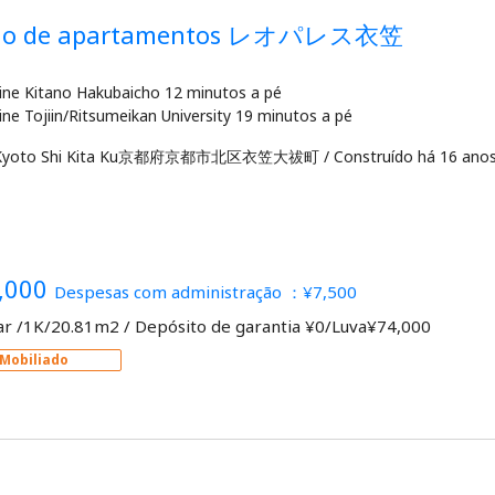
dio de apartamentos レオパレス衣笠
line Kitano Hakubaicho 12 minutos a pé
 Kyoto Shi Kita Ku京都府京都市北区衣笠大祓町
/
Construído há 16 anos
,000
Despesas com administração ：¥7,500
ar /1K/20.81m2
/
Depósito de garantia ¥0/Luva¥74,000
Mobiliado