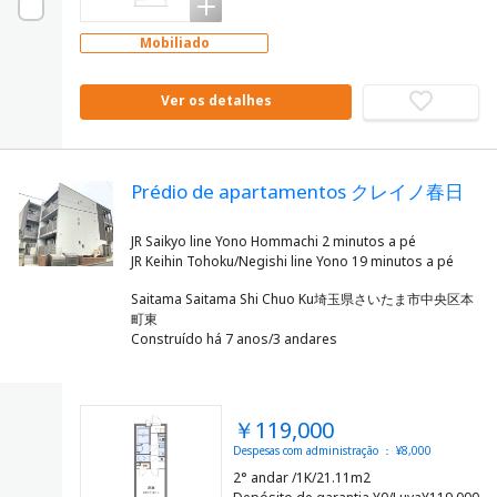
Mobiliado
Ver os detalhes
Prédio de apartamentos クレイノ春日
JR Saikyo line Yono Hommachi 2 minutos a pé
Saitama Saitama Shi Chuo Ku埼玉県さいたま市中央区本
町東
Construído há 7 anos/3 andares
￥119,000
Despesas com administração ： ¥8,000
2° andar /1K/21.11m2