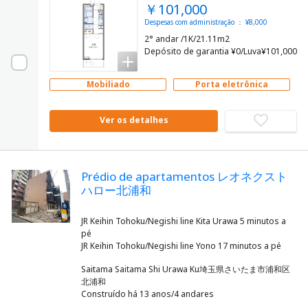
￥101,000
Despesas com administração ： ¥8,000
2° andar /1K/21.11m2
Depósito de garantia ¥0/Luva¥101,000
Mobiliado
Porta eletrônica
Ver os detalhes
Prédio de apartamentos レオネクスト
ハロー北浦和
JR Keihin Tohoku/Negishi line Kita Urawa 5 minutos a
pé
Saitama Saitama Shi Urawa Ku埼玉県さいたま市浦和区
北浦和
Construído há 13 anos/4 andares