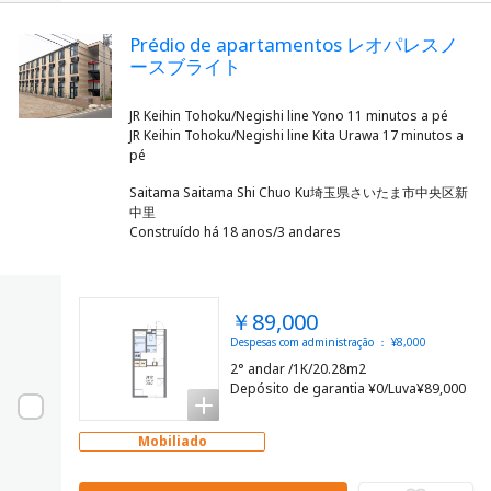
Prédio de apartamentos レオパレスノ
ースブライト
JR Keihin Tohoku/Negishi line Yono 11 minutos a pé
JR Keihin Tohoku/Negishi line Kita Urawa 17 minutos a
Saitama Saitama Shi Chuo Ku埼玉県さいたま市中央区新
中里
Construído há 18 anos/3 andares
￥89,000
Despesas com administração ： ¥8,000
2° andar /1K/20.28m2
Depósito de garantia ¥0/Luva¥89,000
Mobiliado