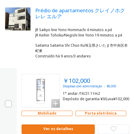
Prédio de apartamentos クレイノホク
レレ エルア
JR Saikyo line Yono Hommachi 4 minutos a pé
Saitama Saitama Shi Chuo Ku埼玉県さいたま市中央区本
町東
Construído há 9 anos/3 andares
￥102,000
Despesas com administração ： ¥8,000
1° andar /1K/21.11m2
Depósito de garantia ¥0/Luva¥102,000
Mobiliado
Porta eletrônica
Ver os detalhes