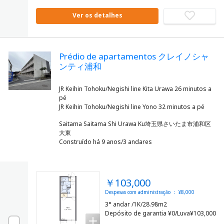
Ver os detalhes
Prédio de apartamentos クレイノシャ
ンティ浦和
JR Keihin Tohoku/Negishi line Kita Urawa 26 minutos a
pé
Saitama Saitama Shi Urawa Ku埼玉県さいたま市浦和区
大東
Construído há 9 anos/3 andares
￥103,000
Despesas com administração ： ¥8,000
3° andar /1K/28.98m2
Depósito de garantia ¥0/Luva¥103,000