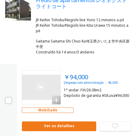
Prédio de apartamentos レオネクスト
ライトコート
JR Keihin Tohoku/Negishi line Yono 12 minutos a pé
JR Keihin Tohoku/Negishi line Kita Urawa 15 minutos a
Saitama Saitama Shi Chuo Ku埼玉県さいたま市中央区新
中里
Construído há 14 anos/3 andares
￥94,000
Despesas com administração ： ¥6,000
1° andar /1K/26.08m2
Depósito de garantia ¥0/Luva¥94,000
Mobiliado
Ver os detalhes