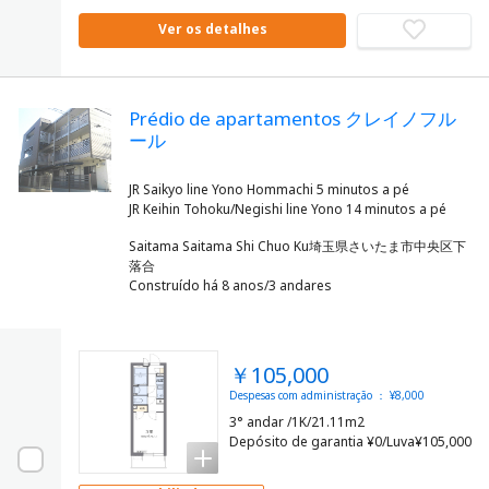
Ver os detalhes
Prédio de apartamentos クレイノフル
ール
JR Saikyo line Yono Hommachi 5 minutos a pé
Saitama Saitama Shi Chuo Ku埼玉県さいたま市中央区下
落合
Construído há 8 anos/3 andares
￥105,000
Despesas com administração ： ¥8,000
3° andar /1K/21.11m2
Depósito de garantia ¥0/Luva¥105,000