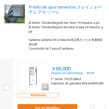
Prédio de apartamentos クレイノルー
チェ デル ソーレ
JR Keihin Tohoku/Negishi line Yono 19 minutos a pé
JR Keihin Tohoku/Negishi line Kita Urawa 24 minutos a
Saitama Saitama Shi Urawa Ku埼玉県さいたま市浦和区
皇山町
Construído há 7 anos/3 andares
￥69,000
Despesas com administração ： ¥8,000
1° andar /1K/25.68m2
Depósito de garantia ¥0/Luva¥69,000
Mobiliado
Ver os detalhes