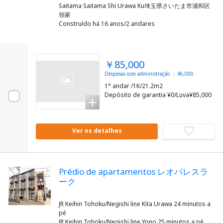
Saitama Saitama Shi Urawa Ku埼玉県さいたま市浦和区
領家
Construído há 16 anos/2 andares
￥85,000
Despesas com administração ： ¥6,000
1° andar /1K/21.2m2
Depósito de garantia ¥0/Luva¥85,000
Ver os detalhes
Prédio de apartamentos レオパレスラ
ーク
JR Keihin Tohoku/Negishi line Kita Urawa 24 minutos a
pé