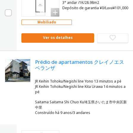
3° andar /1K/28.98m2
Depósito de garantia ¥0/Luva¥101,000
Mobiliado
Ver os detalhes
Prédio de apartamentos クレイノエス
ペランザ
JR Keihin Tohoku/Negishi line Yono 13 minutos a pé
JR Keihin Tohoku/Negishi line Kita Urawa 14 minutos a
Saitama Saitama Shi Chuo Ku埼玉県さいたま市中央区新
中里
Construído há 9 anos/3 andares