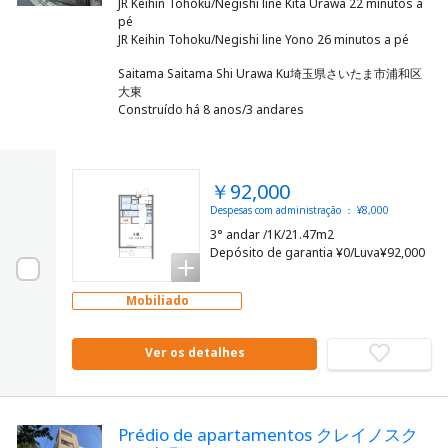
JR Keihin Tohoku/Negishi line Kita Urawa 22 minutos a
pé
Saitama Saitama Shi Urawa Ku埼玉県さいたま市浦和区
大東
Construído há 8 anos/3 andares
￥92,000
Despesas com administração ： ¥8,000
3° andar /1K/21.47m2
Depósito de garantia ¥0/Luva¥92,000
Mobiliado
Ver os detalhes
Prédio de apartamentos クレイノスク