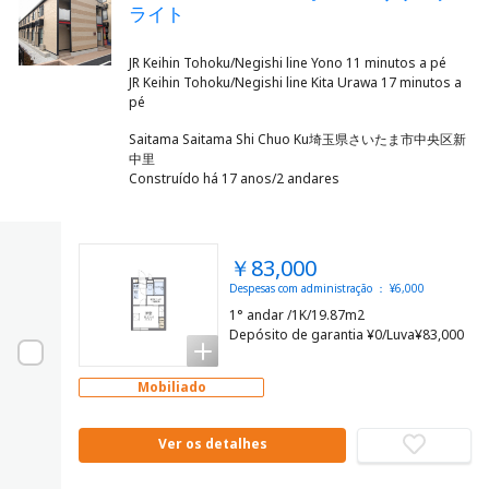
ライト
JR Keihin Tohoku/Negishi line Yono 11 minutos a pé
JR Keihin Tohoku/Negishi line Kita Urawa 17 minutos a
Saitama Saitama Shi Chuo Ku埼玉県さいたま市中央区新
中里
Construído há 17 anos/2 andares
￥83,000
Despesas com administração ： ¥6,000
1° andar /1K/19.87m2
Depósito de garantia ¥0/Luva¥83,000
Mobiliado
Ver os detalhes