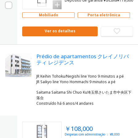
Depósito de garantia ¥0/Luva¥119,000
Mobiliado
Porta eletrônica
Ver os detalhes
Prédio de apartamentos クレイノリバ
ティ レジデンス
JR Keihin Tohoku/Negishi line Yono 9 minutos a pé
Saitama Saitama Shi Chuo Ku埼玉県さいたま市中央区下
落合
Construído há 6 anos/4 andares
￥108,000
Despesas com administração ： ¥8,000