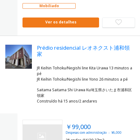
Mobiliado
Ver os detalhes
Prédio residencial レオネクスト浦和領
家
JR Keihin Tohoku/Negishi line Kita Urawa 13 minutos a
pé
Saitama Saitama Shi Urawa Ku埼玉県さいたま市浦和区
領家
Construído há 15 anos/2 andares
￥99,000
Despesas com administração ： ¥6,000