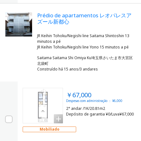
Prédio de apartamentos レオパレスア
ズール新都心
JR Keihin Tohoku/Negishi line Saitama Shintoshin 13
minutos a pé
Saitama Saitama Shi Omiya Ku埼玉県さいたま市大宮区
北袋町
Construído há 15 anos/3 andares
￥67,000
Despesas com administração ： ¥6,000
2° andar /1K/20.81m2
Depósito de garantia ¥0/Luva¥67,000
Mobiliado