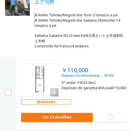
エア与野
JR Keihin Tohoku/Negishi line Yono 3 minutos a pé
JR Keihin Tohoku/Negishi line Saitama Shintoshin 14
Saitama Saitama Shi Urawa Ku埼玉県さいたま市浦和区
上木崎
Construído há 9 anos/4 andares
￥110,000
Despesas com administração ： ¥8,000
3° andar /1K/23.6m2
Depósito de garantia ¥0/Luva¥110,000
Mobiliado
Ver os detalhes