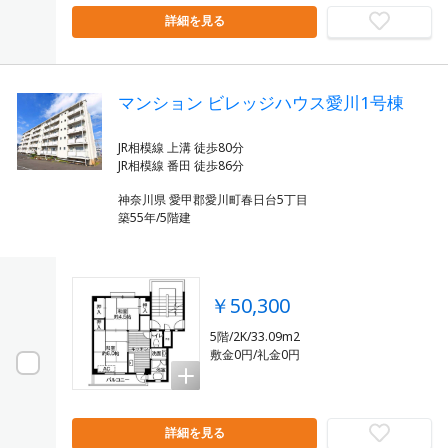
詳細を見る
マンション ビレッジハウス愛川1号棟
JR相模線 上溝 徒歩80分
神奈川県 愛甲郡愛川町春日台5丁目
築55年/5階建
￥50,300
5階/2K/33.09m2
敷金0円/礼金0円
詳細を見る