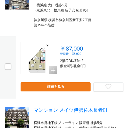
JR横浜線 大口 徒歩9分
神奈川県 横浜市神奈川区新子安2丁目
築39年/5階建
￥87,000
管理費： ¥3,000
2階/2DK/37m2
敷金0円/礼金0円
詳細を見る
マンション メイツ伊勢佐木長者町
横浜市営地下鉄ブルーライン 阪東橋 徒歩5分