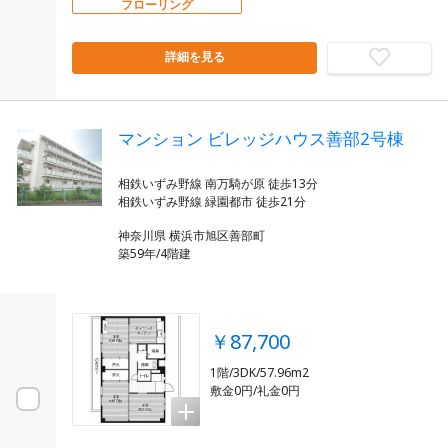
フローリング
詳細を見る
マンション ビレッジハウス善部2号棟
相鉄いずみ野線 南万騎が原 徒歩13分
神奈川県 横浜市旭区善部町
築59年/4階建
￥87,700
1階/3DK/57.96m2
敷金0円/礼金0円