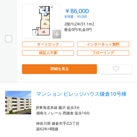
￥86,000
管理費： ¥3,000
2階/1LDK/31.1m2
敷金0円/礼金0円
オートロック
インターネット無料
保証人不要
フローリング
詳細を見る
マンション ビレッジハウス鎌倉10号棟
JR東海道本線 藤沢 徒歩3分
神奈川県 鎌倉市手広5丁目
築62年/4階建