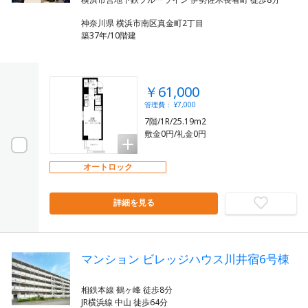
神奈川県 横浜市南区真金町2丁目
築37年/10階建
￥61,000
管理費： ¥7,000
7階/1R/25.19m2
敷金0円/礼金0円
オートロック
詳細を見る
マンション ビレッジハウス川井宿6号棟
相鉄本線 鶴ヶ峰 徒歩8分