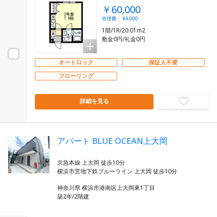
￥60,000
管理費： ¥4,000
1階/1R/20.01m2
敷金0円/礼金0円
オートロック
保証人不要
フローリング
詳細を見る
アパート BLUE OCEAN上大岡
京急本線 上大岡 徒歩10分
神奈川県 横浜市港南区上大岡東1丁目
築2年/2階建