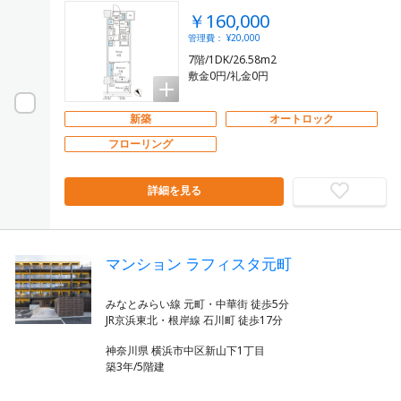
￥160,000
管理費： ¥20,000
7階/1DK/26.58m2
敷金0円/礼金0円
新築
オートロック
フローリング
詳細を見る
マンション ラフィスタ元町
みなとみらい線 元町・中華街 徒歩5分
神奈川県 横浜市中区新山下1丁目
築3年/5階建