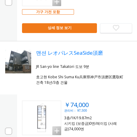
가구 가전 포함
상세 정보 보기
맨션 レオパレスSeaSide須磨
효고현 Kobe Shi Suma Ku兵庫県神戸市須磨区鷹取町
건축 18년/3층 건물
￥74,000
관리비： ¥7,500
3층/1K/19.87m2
시키킹 (보증금)0엔/레이킹 (사례
금)74,000엔