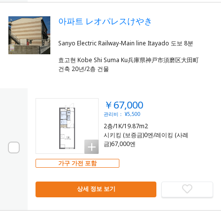
아파트 レオパレスけやき
효고현 Kobe Shi Suma Ku兵庫県神戸市須磨区大田町
건축 20년/2층 건물
￥67,000
관리비： ¥5,500
2층/1K/19.87m2
시키킹 (보증금)0엔/레이킹 (사례
금)67,000엔
가구 가전 포함
상세 정보 보기