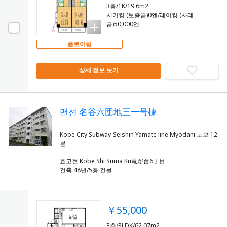
3층/1K/19.6m2
시키킹 (보증금)0엔/레이킹 (사례
금)50,000엔
플로어링
상세 정보 보기
맨션 名谷六団地三一号棟
Kobe City Subway-Seishin Yamate line Myodani 도보 12
효고현 Kobe Shi Suma Ku竜が台6丁目
건축 48년/5층 건물
￥55,000
3층/3LDK/62.07m2