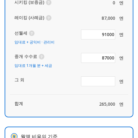
시키킹 (보증금)
0
엔
레이킹 (사례금)
87,000
엔
선월세
엔
임대료 + 공익비 · 관리비
중개 수수료
엔
임대료 1개월 분 + 세금
그 외
엔
합계
265,000
엔
월액 비용의 기준