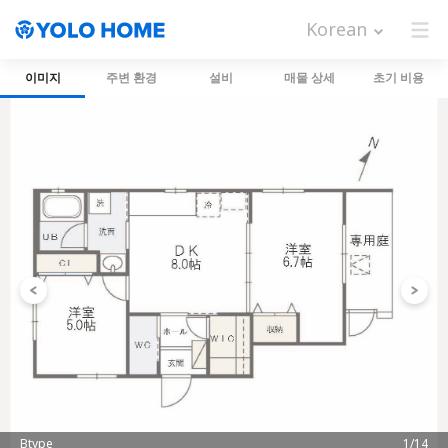
Korean
이미지
주변 환경
설비
매물 상세
초기 비용
Btype
1/14