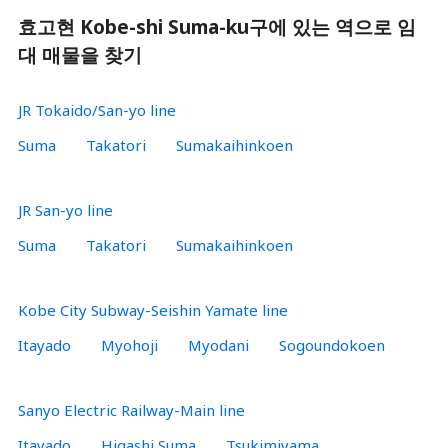
효고현 Kobe-shi Suma-ku구에 있는 역으로 임
대 매물을 찾기
JR Tokaido/San-yo line
Suma
Takatori
Sumakaihinkoen
JR San-yo line
Suma
Takatori
Sumakaihinkoen
Kobe City Subway-Seishin Yamate line
Itayado
Myohoji
Myodani
Sogoundokoen
Sanyo Electric Railway-Main line
Itayado
Higashi Suma
Tsukimiyama