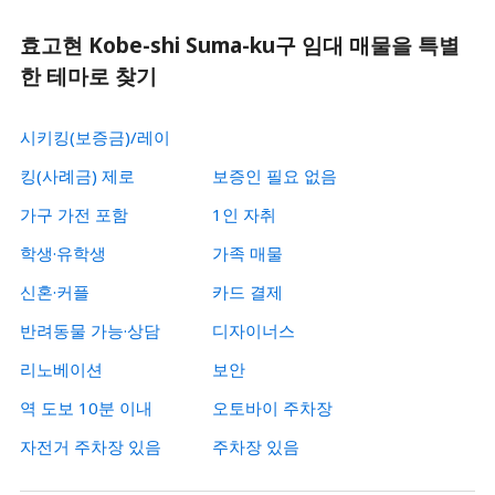
효고현 Kobe-shi Suma-ku구 임대 매물을 특별
한 테마로 찾기
시키킹(보증금)/레이
킹(사례금) 제로
보증인 필요 없음
가구 가전 포함
1인 자취
학생·유학생
가족 매물
신혼·커플
카드 결제
반려동물 가능·상담
디자이너스
리노베이션
보안
역 도보 10분 이내
오토바이 주차장
자전거 주차장 있음
주차장 있음