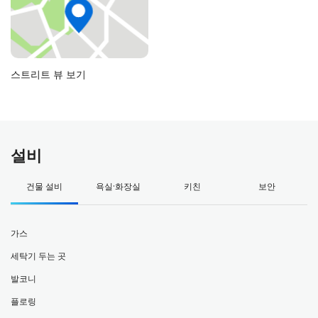
스트리트 뷰 보기
설비
건물 설비
욕실·화장실
키친
보안
가스
세탁기 두는 곳
발코니
플로링