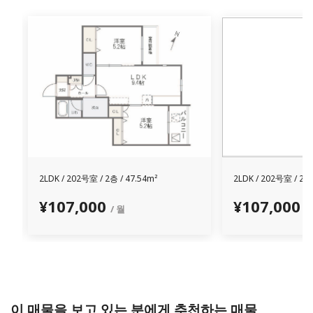
2LDK /
202号室 /
2층 / 47.54m²
2LDK /
202号室 /
2층 
¥107,000
¥107,000
/ 월
/
이 매물을 보고 있는 분에게 추천하는 매물