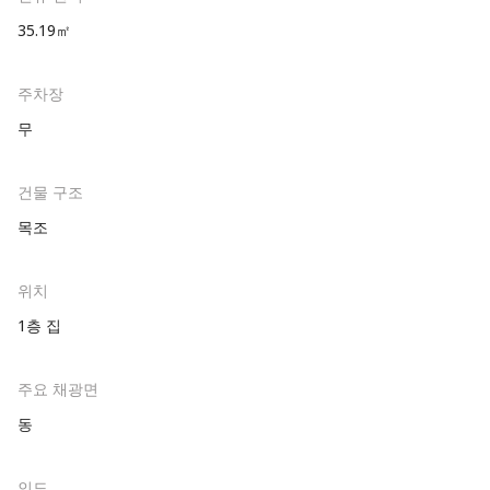
35.19㎡
주차장
무
건물 구조
목조
위치
1층 집
주요 채광면
동
인도