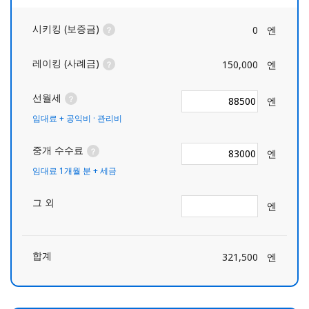
시키킹 (보증금)
0
엔
레이킹 (사례금)
150,000
엔
선월세
엔
임대료 + 공익비 · 관리비
중개 수수료
엔
임대료 1개월 분 + 세금
그 외
엔
합계
321,500
엔