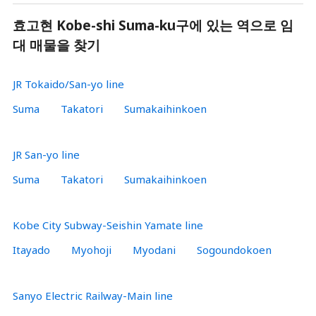
효고현 Kobe-shi Suma-ku구에 있는 역으로 임
대 매물을 찾기
JR Tokaido/San-yo line
Suma
Takatori
Sumakaihinkoen
JR San-yo line
Suma
Takatori
Sumakaihinkoen
Kobe City Subway-Seishin Yamate line
Itayado
Myohoji
Myodani
Sogoundokoen
Sanyo Electric Railway-Main line