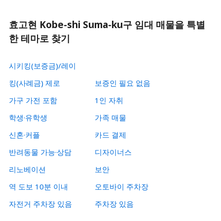
효고현 Kobe-shi Suma-ku구 임대 매물을 특별
한 테마로 찾기
시키킹(보증금)/레이
킹(사례금) 제로
보증인 필요 없음
가구 가전 포함
1인 자취
학생·유학생
가족 매물
신혼·커플
카드 결제
반려동물 가능·상담
디자이너스
리노베이션
보안
역 도보 10분 이내
오토바이 주차장
자전거 주차장 있음
주차장 있음