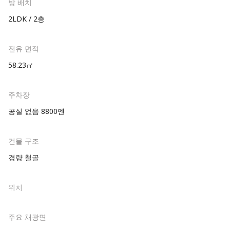
방 배치
2LDK / 2층
전유 면적
58.23㎡
주차장
공실 없음 8800엔
건물 구조
경량 철골
위치
주요 채광면