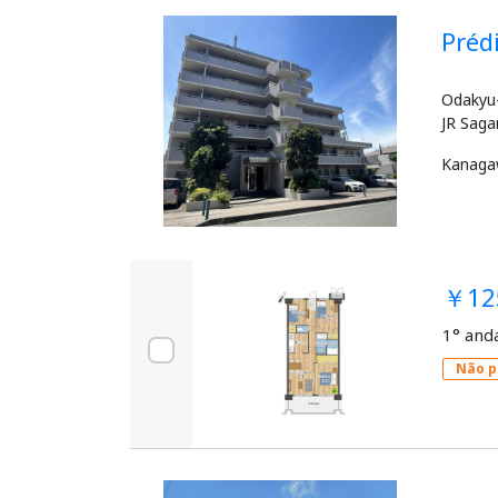
Pré
Odakyu-
Kanag
￥12
1° and
Não p