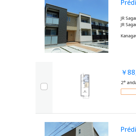
Pré
JR Saga
Kanag
￥88
2° and
Pré