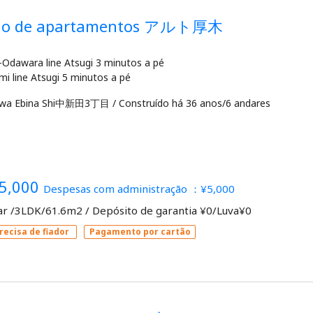
dio de apartamentos アルト厚木
Odawara line Atsugi 3 minutos a pé
awa Ebina Shi中新田3丁目
/
Construído há 36 anos/6 andares
5,000
Despesas com administração ：¥5,000
ar /3LDK/61.6m2
/
Depósito de garantia ¥0/Luva¥0
recisa de fiador
Pagamento por cartão