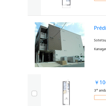
Pré
Kanag
￥10
3° and