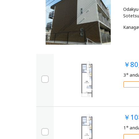
Odakyu-
Kanag
￥80
3° and
￥10
1° and