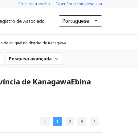
Procurar trabalho
Experiência com pesquisa
Portuguese
egistro de Associado
is de aluguel no distrito de Kanagawa
Pesquisa avançada
ovíncia de KanagawaEbina
1
2
3