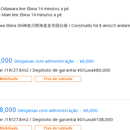
Odawara line Ebina 14 minutos a pé
awa Ebina Shi神奈川県海老名市国分南
/
Construído há 8 anos/3 andare
,000
Despesas com administração ：¥6,000
ar /1R/27.8m2
/
Depósito de garantia ¥0/Luva¥80,000
Mobiliado
Piso de tablado
8,000
Despesas com administração ：¥6,000
ar /1R/27.8m2
/
Depósito de garantia ¥0/Luva¥108,000
Mobiliado
Piso de tablado