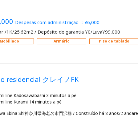
,000
Despesas com administração ：¥6,000
ar /1K/25.62m2
/
Depósito de garantia ¥0/Luva¥99,000
Mobiliado
Armário
Piso de tablado
io residencial クレイノFK
mi line Kadosawabashi 3 minutos a pé
awa Ebina Shi神奈川県海老名市門沢橋
/
Construído há 8 anos/2 andare