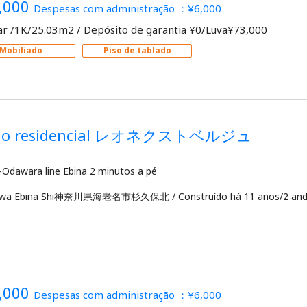
,000
Despesas com administração ：¥6,000
ar /1K/25.03m2
/
Depósito de garantia ¥0/Luva¥73,000
Mobiliado
Piso de tablado
dio residencial レオネクストベルジュ
awa Ebina Shi神奈川県海老名市杉久保北
/
Construído há 11 anos/2 an
,000
Despesas com administração ：¥6,000