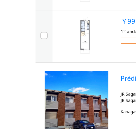
￥99
1° and
Préd
JR Saga
Kanag