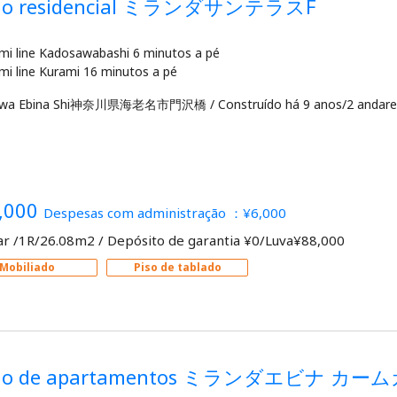
dio residencial ミランダサンテラスF
mi line Kadosawabashi 6 minutos a pé
awa Ebina Shi神奈川県海老名市門沢橋
/
Construído há 9 anos/2 andare
,000
Despesas com administração ：¥6,000
ar /1R/26.08m2
/
Depósito de garantia ¥0/Luva¥88,000
Mobiliado
Piso de tablado
dio de apartamentos ミランダエビナ カ