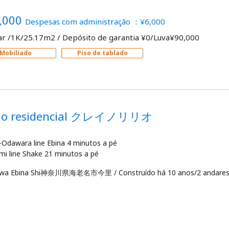
,000
Despesas com administração ：¥6,000
ar /1K/25.17m2
/
Depósito de garantia ¥0/Luva¥90,000
Mobiliado
Piso de tablado
dio residencial クレイノリリオ
Odawara line Ebina 4 minutos a pé
awa Ebina Shi神奈川県海老名市今里
/
Construído há 10 anos/2 andare