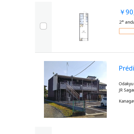
￥90
2° and
Pré
Odakyu-
Kanag