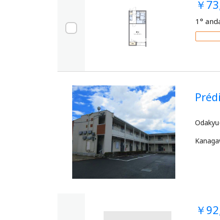
￥73
1° and
Pré
Kanag
￥92