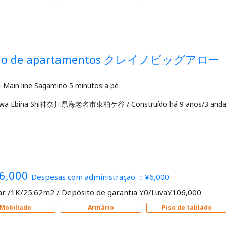
dio de apartamentos クレイノビッグアロー
awa Ebina Shi神奈川県海老名市東柏ケ谷
/
Construído há 9 anos/3 anda
6,000
Despesas com administração ：¥6,000
ar /1K/25.62m2
/
Depósito de garantia ¥0/Luva¥106,000
Mobiliado
Armário
Piso de tablado