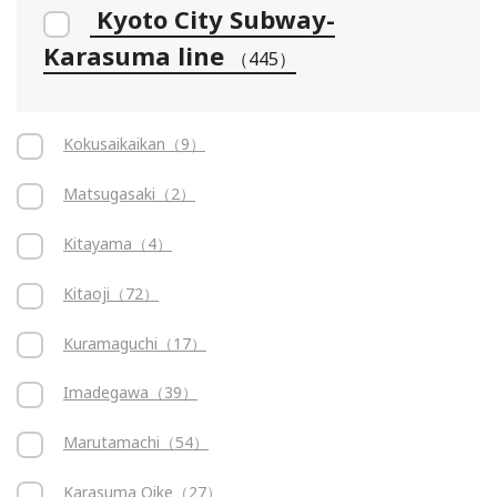
Kyoto City Subway-
Karasuma line
（445）
Kokusaikaikan（9）
Matsugasaki（2）
Kitayama（4）
Kitaoji（72）
Kuramaguchi（17）
Imadegawa（39）
Marutamachi（54）
Karasuma Oike（27）