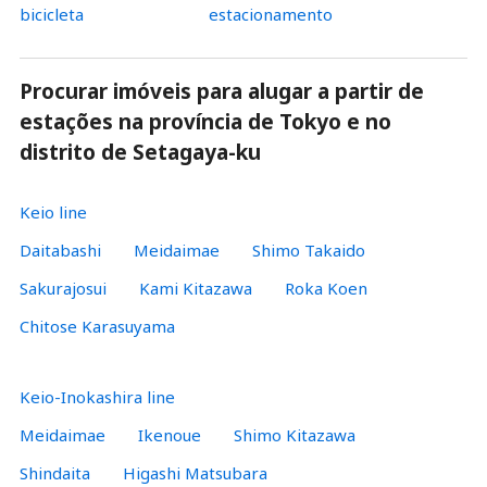
bicicleta
estacionamento
Procurar imóveis para alugar a partir de
estações na província de Tokyo e no
distrito de Setagaya-ku
Keio line
Daitabashi
Meidaimae
Shimo Takaido
Sakurajosui
Kami Kitazawa
Roka Koen
Chitose Karasuyama
Keio-Inokashira line
Meidaimae
Ikenoue
Shimo Kitazawa
Shindaita
Higashi Matsubara