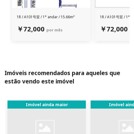
1R /
A101号室 /
1° andar / 15.66m²
1R /
A101号室 /
1° a
￥72,000
￥72,000
por mês
p
Imóveis recomendados para aqueles que
estão vendo este imóvel
Imóvel ainda maior
Imóvel ain