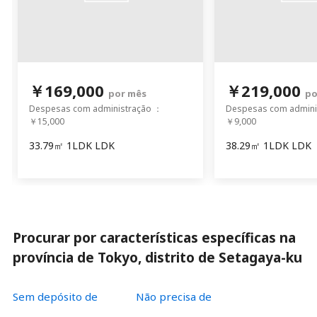
￥169,000
￥219,000
por mês
po
Despesas com administração ：
Despesas com admini
￥15,000
￥9,000
33.79㎡ 1LDK LDK
38.29㎡ 1LDK LDK
Procurar por características específicas na
província de Tokyo, distrito de Setagaya-ku
Sem depósito de
Não precisa de