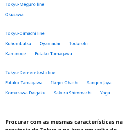
Tokyu-Meguro line
Okusawa
Tokyu-Oimachi line
Kuhombutsu
Oyamadai
Todoroki
Kaminoge
Futako Tamagawa
Tokyu-Den-en-toshi line
Futako Tamagawa
Ikejiri Ohashi
Sangen Jaya
Komazawa Daigaku
Sakura Shimmachi
Yoga
Procurar com as mesmas características na