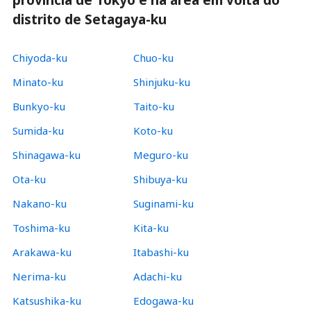
província de Tokyo e na área em volta do
distrito de Setagaya-ku
Chiyoda-ku
Chuo-ku
Minato-ku
Shinjuku-ku
Bunkyo-ku
Taito-ku
Sumida-ku
Koto-ku
Shinagawa-ku
Meguro-ku
Ota-ku
Shibuya-ku
Nakano-ku
Suginami-ku
Toshima-ku
Kita-ku
Arakawa-ku
Itabashi-ku
Nerima-ku
Adachi-ku
Katsushika-ku
Edogawa-ku