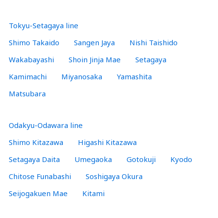
Tokyu-Setagaya line
Shimo Takaido
Sangen Jaya
Nishi Taishido
Wakabayashi
Shoin Jinja Mae
Setagaya
Kamimachi
Miyanosaka
Yamashita
Matsubara
Odakyu-Odawara line
Shimo Kitazawa
Higashi Kitazawa
Setagaya Daita
Umegaoka
Gotokuji
Kyodo
Chitose Funabashi
Soshigaya Okura
Seijogakuen Mae
Kitami