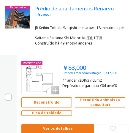
Prédio de apartamentos Renarvo
Reconstruído
Urawa
Saitama Saitama Shi Midori Ku原山1丁目
Construído há 49 anos/4 andares
Reconstruído
￥83,000
Despesas com administração ： ¥12,000
4° andar /2DK/37.65m2
Depósito de garantia ¥0/Luva¥0
Permitido animais (a
Reconstruído
consultar)
Piso de tablado
Ver os detalhes