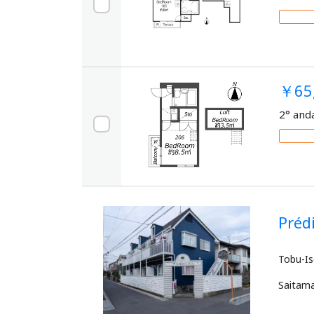
￥65
2° and
Pré
Saitam