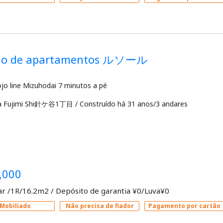
dio de apartamentos ルソール
a Fujimi Shi針ケ谷1丁目
/
Construído há 31 anos/3 andares
,000
ar /1R/16.2m2
/
Depósito de garantia ¥0/Luva¥0
Mobiliado
Não precisa de fiador
Pagamento por cartão