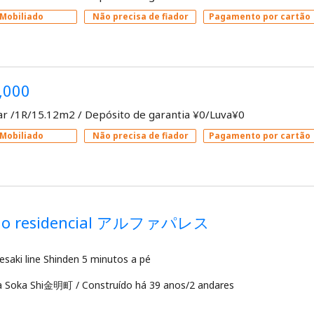
Mobiliado
Não precisa de fiador
Pagamento por cartão
,000
ar /1R/15.12m2
/
Depósito de garantia ¥0/Luva¥0
Mobiliado
Não precisa de fiador
Pagamento por cartão
dio residencial アルファパレス
a Soka Shi金明町
/
Construído há 39 anos/2 andares