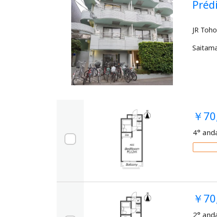
Pré
Saitam
￥70
4° and
￥70
2° and