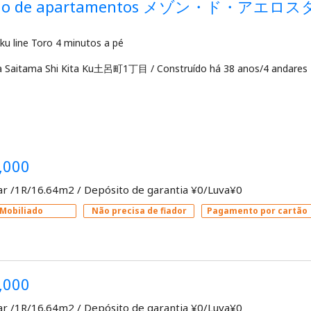
dio de apartamentos メゾン・ド・アエロ
a Saitama Shi Kita Ku土呂町1丁目
/
Construído há 38 anos/4 andares
,000
ar /1R/16.64m2
/
Depósito de garantia ¥0/Luva¥0
Mobiliado
Não precisa de fiador
Pagamento por cartão
,000
ar /1R/16.64m2
/
Depósito de garantia ¥0/Luva¥0