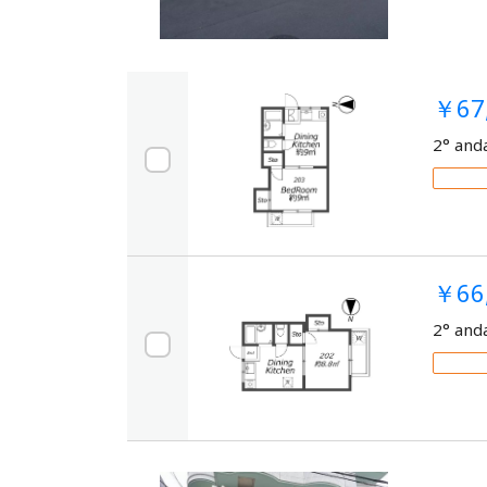
￥67
2° and
￥66
2° and