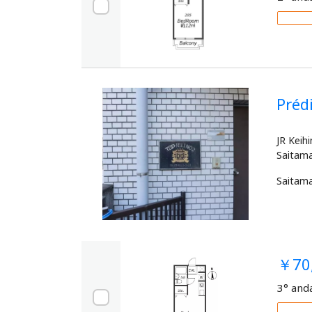
Pré
JR Keih
Saitam
￥70
3° and