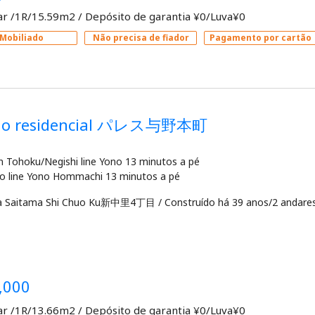
ar /1R/15.59m2
/
Depósito de garantia ¥0/Luva¥0
Mobiliado
Não precisa de fiador
Pagamento por cartão
dio residencial パレス与野本町
in Tohoku/Negishi line Yono 13 minutos a pé
a Saitama Shi Chuo Ku新中里4丁目
/
Construído há 39 anos/2 andare
,000
ar /1R/13.66m2
/
Depósito de garantia ¥0/Luva¥0