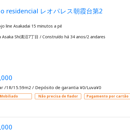
dio residencial レオパレス朝霞台第2
a Asaka Shi溝沼7丁目
/
Construído há 34 anos/2 andares
,000
ar /1R/15.59m2
/
Depósito de garantia ¥0/Luva¥0
Mobiliado
Não precisa de fiador
Pagamento por cartão
,000