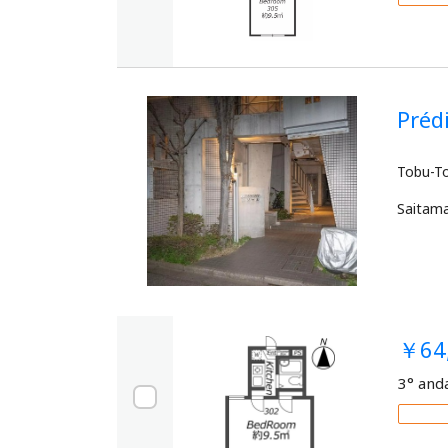
Pré
Saitam
￥64
3° and