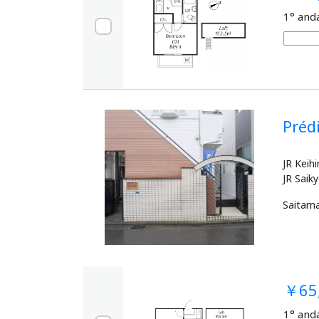
1° and
Pré
JR Keih
Saitam
￥65
1° and