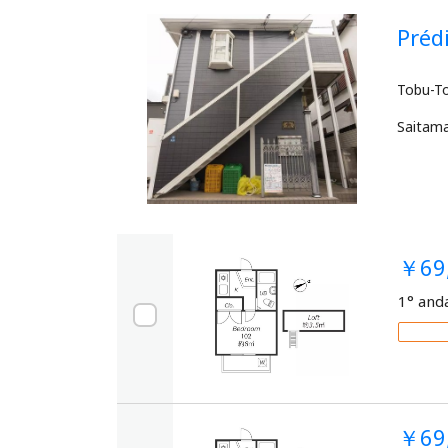
Pré
Saitam
￥69
1° and
￥69