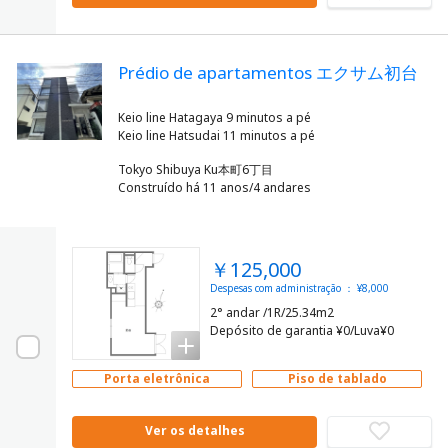
Prédio de apartamentos エクサム初台
Keio line Hatagaya 9 minutos a pé
Tokyo Shibuya Ku本町6丁目
Construído há 11 anos/4 andares
￥125,000
Despesas com administração ： ¥8,000
2° andar /1R/25.34m2
Depósito de garantia ¥0/Luva¥0
Porta eletrônica
Piso de tablado
Ver os detalhes