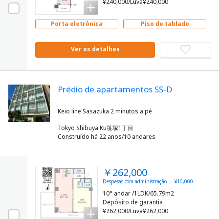
¥240,000/Luva¥240,000
Porta eletrônica
Piso de tablado
Ver os detalhes
Prédio de apartamentos SS-D
Tokyo Shibuya Ku笹塚1丁目
Construído há 22 anos/10 andares
￥262,000
Despesas com administração ： ¥10,000
10° andar /1LDK/65.79m2
Depósito de garantia
¥262,000/Luva¥262,000