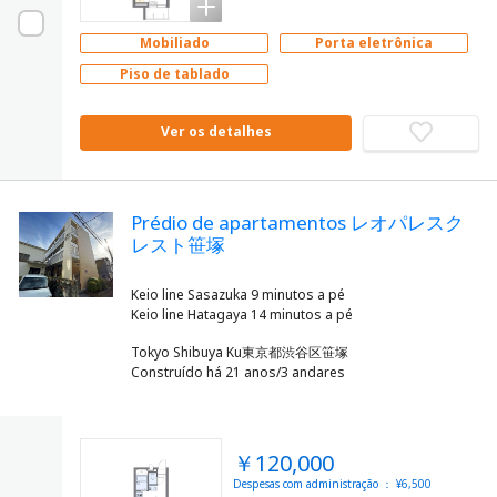
Mobiliado
Porta eletrônica
Piso de tablado
Ver os detalhes
Prédio de apartamentos レオパレスク
レスト笹塚
Keio line Sasazuka 9 minutos a pé
Tokyo Shibuya Ku東京都渋谷区笹塚
Construído há 21 anos/3 andares
￥120,000
Despesas com administração ： ¥6,500