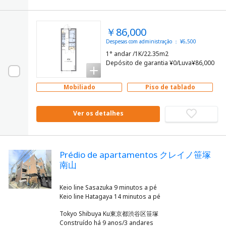
￥86,000
Despesas com administração ： ¥6,500
1° andar /1K/22.35m2
Depósito de garantia ¥0/Luva¥86,000
Mobiliado
Piso de tablado
Ver os detalhes
Prédio de apartamentos クレイノ笹塚
南山
Keio line Sasazuka 9 minutos a pé
Tokyo Shibuya Ku東京都渋谷区笹塚
Construído há 9 anos/3 andares