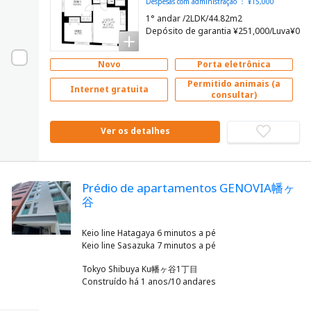
Despesas com administração ： ¥15,000
1° andar /2LDK/44.82m2
Depósito de garantia ¥251,000/Luva¥0
Novo
Porta eletrônica
Permitido animais (a
Internet gratuita
consultar)
Ver os detalhes
Prédio de apartamentos GENOVIA幡ヶ
谷
Keio line Hatagaya 6 minutos a pé
Tokyo Shibuya Ku幡ヶ谷1丁目
Construído há 1 anos/10 andares