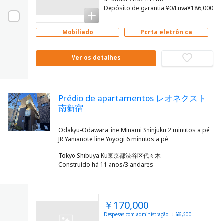
Depósito de garantia ¥0/Luva¥186,000
Mobiliado
Porta eletrônica
Ver os detalhes
Prédio de apartamentos レオネクスト
南新宿
Odakyu-Odawara line Minami Shinjuku 2 minutos a pé
Tokyo Shibuya Ku東京都渋谷区代々木
Construído há 11 anos/3 andares
￥170,000
Despesas com administração ： ¥6,500