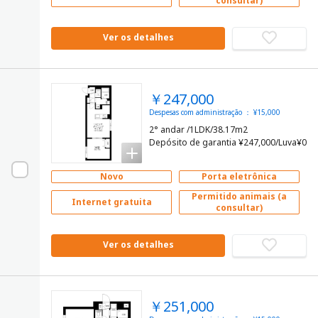
consultar)
Ver os detalhes
￥247,000
Despesas com administração ： ¥15,000
2° andar /1LDK/38.17m2
Depósito de garantia ¥247,000/Luva¥0
Novo
Porta eletrônica
Permitido animais (a
Internet gratuita
consultar)
Ver os detalhes
￥251,000