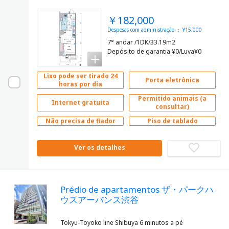
￥182,000
Despesas com administração ： ¥15,000
7° andar /1DK/33.19m2
Depósito de garantia ¥0/Luva¥0
Lixo pode ser tirado 24
Porta eletrônica
horas por dia
Permitido animais (a
Internet gratuita
consultar)
Não precisa de fiador
Piso de tablado
Ver os detalhes
Prédio de apartamentos ザ・パークハ
ウスアーバンス渋谷
Tokyu-Toyoko line Shibuya 6 minutos a pé