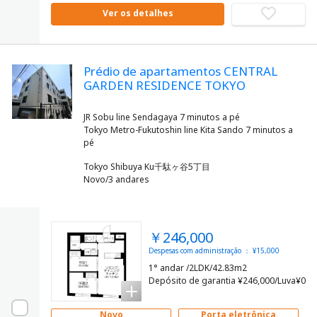
Ver os detalhes
Prédio de apartamentos CENTRAL
GARDEN RESIDENCE TOKYO
JR Sobu line Sendagaya 7 minutos a pé
Tokyo Metro-Fukutoshin line Kita Sando 7 minutos a
Tokyo Shibuya Ku千駄ヶ谷5丁目
Novo/3 andares
￥246,000
Despesas com administração ： ¥15,000
1° andar /2LDK/42.83m2
Depósito de garantia ¥246,000/Luva¥0
Novo
Porta eletrônica