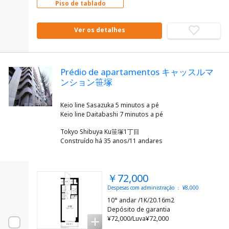
Piso de tablado
Ver os detalhes
Prédio de apartamentos キャッスルマ
ンション笹塚
Keio line Sasazuka 5 minutos a pé
Tokyo Shibuya Ku笹塚1丁目
Construído há 35 anos/11 andares
￥72,000
Despesas com administração ： ¥8,000
10° andar /1K/20.16m2
Depósito de garantia
¥72,000/Luva¥72,000