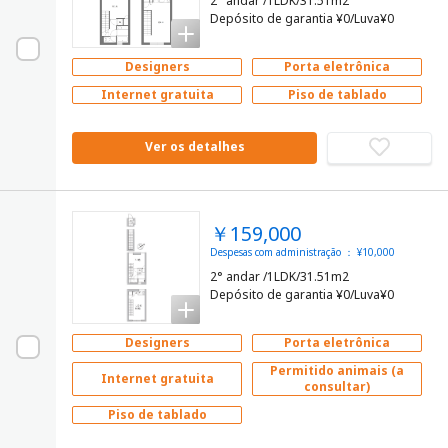
2° andar /1LDK/31.51m2
Depósito de garantia ¥0/Luva¥0
Designers
Porta eletrônica
Internet gratuita
Piso de tablado
Ver os detalhes
￥159,000
Despesas com administração ： ¥10,000
2° andar /1LDK/31.51m2
Depósito de garantia ¥0/Luva¥0
Designers
Porta eletrônica
Permitido animais (a
Internet gratuita
consultar)
Piso de tablado