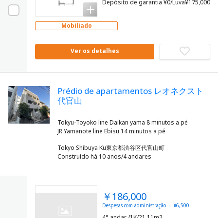
Depósito de garantia ¥0/Luva¥175,000
Mobiliado
Ver os detalhes
Prédio de apartamentos レオネクスト
代官山
Tokyu-Toyoko line Daikan yama 8 minutos a pé
Tokyo Shibuya Ku東京都渋谷区代官山町
Construído há 10 anos/4 andares
￥186,000
Despesas com administração ： ¥6,500
4° andar /1K/21.11m2