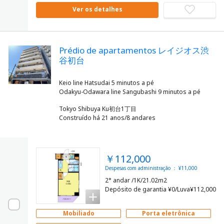
Ver os detalhes
Prédio de apartamentos レイジオス渋
谷初台
Keio line Hatsudai 5 minutos a pé
Tokyo Shibuya Ku初台1丁目
Construído há 21 anos/8 andares
￥112,000
Despesas com administração ： ¥11,000
2° andar /1K/21.02m2
Depósito de garantia ¥0/Luva¥112,000
Mobiliado
Porta eletrônica