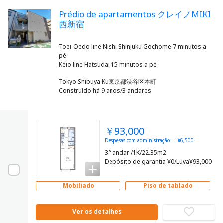
Prédio de apartamentos クレイノMIKI
西新宿
Toei-Oedo line Nishi Shinjuku Gochome 7 minutos a
pé
Tokyo Shibuya Ku東京都渋谷区本町
Construído há 9 anos/3 andares
￥93,000
Despesas com administração ： ¥6,500
3° andar /1K/22.35m2
Depósito de garantia ¥0/Luva¥93,000
Mobiliado
Piso de tablado
Ver os detalhes