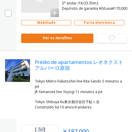
3° andar /1K/23.35m2
Depósito de garantia ¥0/Luva¥170,000
Mobiliado
Porta eletrônica
Ver os detalhes
Prédio de apartamentos レオネクスト
アルバーロ原宿
Tokyo Metro-Fukutoshin line Kita Sando 5 minutos a
pé
Tokyo Shibuya Ku東京都渋谷区千駄ヶ谷
Construído há 10 anos/4 andares
￥187,000