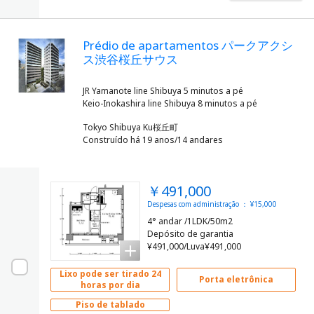
Prédio de apartamentos パークアクシ
ス渋谷桜丘サウス
JR Yamanote line Shibuya 5 minutos a pé
Tokyo Shibuya Ku桜丘町
Construído há 19 anos/14 andares
￥491,000
Despesas com administração ： ¥15,000
4° andar /1LDK/50m2
Depósito de garantia
¥491,000/Luva¥491,000
Lixo pode ser tirado 24
Porta eletrônica
horas por dia
Piso de tablado