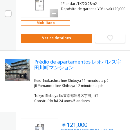
1° andar /1K/20.28m2
Depósito de garantia ¥0/Luva¥120,000
Mobiliado
Ver os detalhes
Prédio de apartamentos レオパレス宇
田川町マンション
Keio-Inokashira line Shibuya 11 minutos a pé
Tokyo Shibuya Ku東京都渋谷区宇田川町
Construído há 24 anos/5 andares
￥121,000
Despesas com administração ： ¥9,500