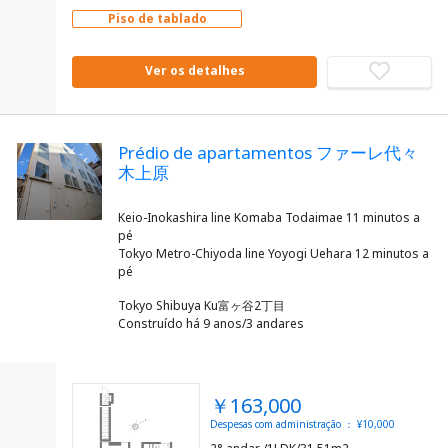
Piso de tablado
Ver os detalhes
Prédio de apartamentos ファーレ代々
木上原
Keio-Inokashira line Komaba Todaimae 11 minutos a
pé
Tokyo Metro-Chiyoda line Yoyogi Uehara 12 minutos a
Tokyo Shibuya Ku富ヶ谷2丁目
Construído há 9 anos/3 andares
￥163,000
Despesas com administração ： ¥10,000