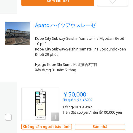
Xem chi tiết
Apato ハイツアウスレーゼ
Kobe City Subway-Seishin Yamate line Myodani Đi bộ
10 phút
Kobe City Subway-Seishin Yamate line Sogoundokoen
Hyogo Kobe Shi Suma Ku北落合2丁目
Xây dựng 31 năm/2 tầng
￥50,000
Phí quản lý： ¥2,000
1 tầng/1K/19.9m2
Tiền đặt cọc0 yên/Tiền lễ100,000 yên
Không cần người bảo lãnh
Sàn nhà