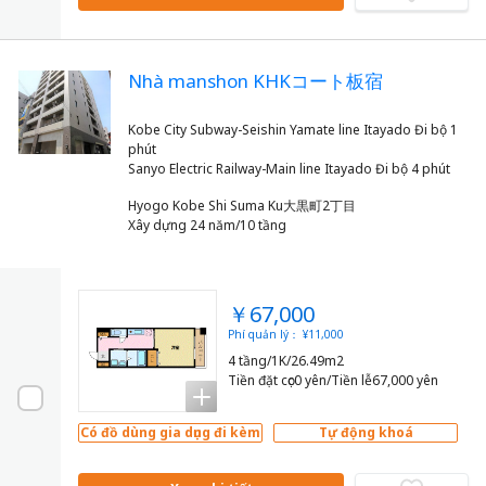
Nhà manshon KHKコート板宿
Kobe City Subway-Seishin Yamate line Itayado Đi bộ 1
phút
Hyogo Kobe Shi Suma Ku大黒町2丁目
Xây dựng 24 năm/10 tầng
￥67,000
Phí quản lý： ¥11,000
4 tầng/1K/26.49m2
Tiền đặt cọc0 yên/Tiền lễ67,000 yên
Có đồ dùng gia dụng đi kèm
Tự động khoá