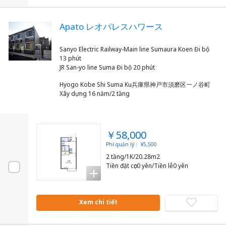
Apato レオパレスハワース
Sanyo Electric Railway-Main line Sumaura Koen Đi bộ
13 phút
Hyogo Kobe Shi Suma Ku兵庫県神戸市須磨区一ノ谷町
Xây dựng 16 năm/2 tầng
￥58,000
Phí quản lý： ¥5,500
2 tầng/1K/20.28m2
Tiền đặt cọc0 yên/Tiền lễ0 yên
Xem chi tiết