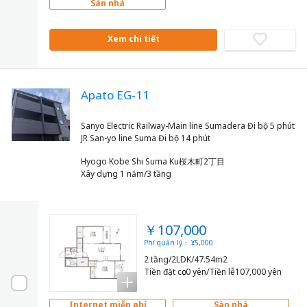
Sàn nhà
Xem chi tiết
Apato EG-11
Sanyo Electric Railway-Main line Sumadera Đi bộ 5 phút
Hyogo Kobe Shi Suma Ku桜木町2丁目
Xây dựng 1 năm/3 tầng
￥107,000
Phí quản lý： ¥5,000
2 tầng/2LDK/47.54m2
Tiền đặt cọc0 yên/Tiền lễ107,000 yên
Internet miễn phí
Sàn nhà