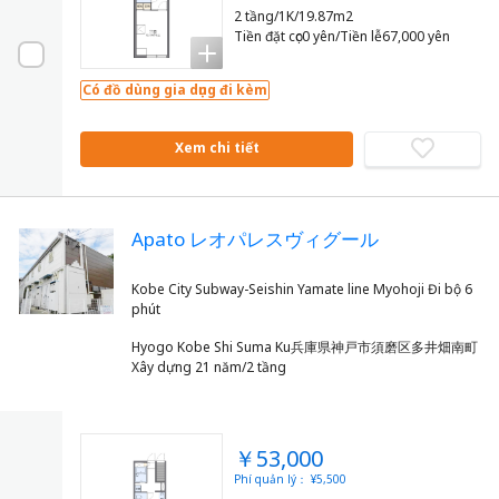
2 tầng/1K/19.87m2
Tiền đặt cọc0 yên/Tiền lễ67,000 yên
Có đồ dùng gia dụng đi kèm
Xem chi tiết
Apato レオパレスヴィグール
Kobe City Subway-Seishin Yamate line Myohoji Đi bộ 6
Hyogo Kobe Shi Suma Ku兵庫県神戸市須磨区多井畑南町
Xây dựng 21 năm/2 tầng
￥53,000
Phí quản lý： ¥5,500