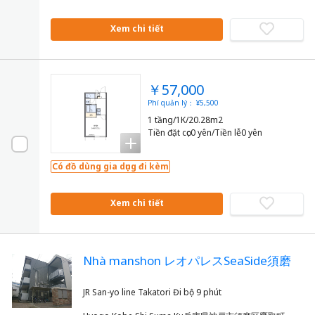
Xem chi tiết
￥57,000
Phí quản lý： ¥5,500
1 tầng/1K/20.28m2
Tiền đặt cọc0 yên/Tiền lễ0 yên
Có đồ dùng gia dụng đi kèm
Xem chi tiết
Nhà manshon レオパレスSeaSide須磨