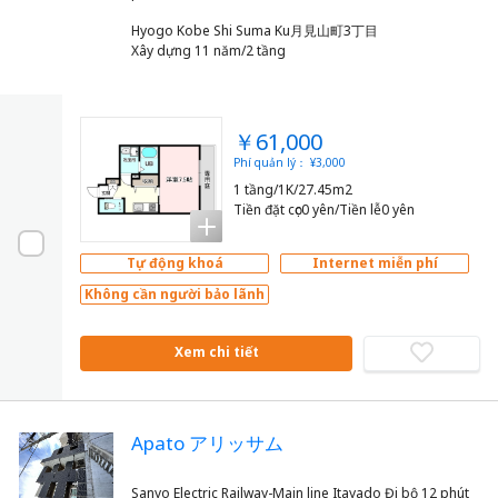
Hyogo Kobe Shi Suma Ku月見山町3丁目
Xây dựng 11 năm/2 tầng
￥61,000
Phí quản lý： ¥3,000
1 tầng/1K/27.45m2
Tiền đặt cọc0 yên/Tiền lễ0 yên
Tự động khoá
Internet miễn phí
Không cần người bảo lãnh
Xem chi tiết
Apato アリッサム
Sanyo Electric Railway-Main line Itayado Đi bộ 12 phút