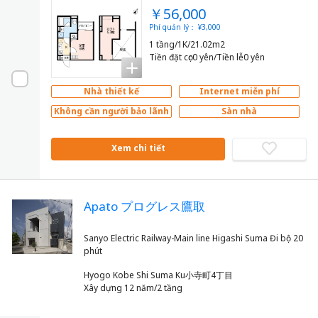
￥56,000
Phí quản lý： ¥3,000
1 tầng/1K/21.02m2
Tiền đặt cọc0 yên/Tiền lễ0 yên
Nhà thiết kế
Internet miễn phí
Không cần người bảo lãnh
Sàn nhà
Xem chi tiết
Apato プログレス鷹取
Sanyo Electric Railway-Main line Higashi Suma Đi bộ 20
Hyogo Kobe Shi Suma Ku小寺町4丁目
Xây dựng 12 năm/2 tầng