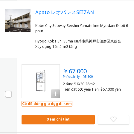
Apato レオパレスSEIZAN
Kobe City Subway-Seishin Yamate line Myodani Đi bộ 6
Hyogo Kobe Shi Suma Ku兵庫県神戸市須磨区東落合
Xây dựng 16 năm/2 tầng
￥67,000
Phí quản lý： ¥5,500
2 tầng/1K/20.28m2
Tiền đặt cọc0 yên/Tiền lễ67,000 yên
Có đồ dùng gia dụng đi kèm
Xem chi tiết