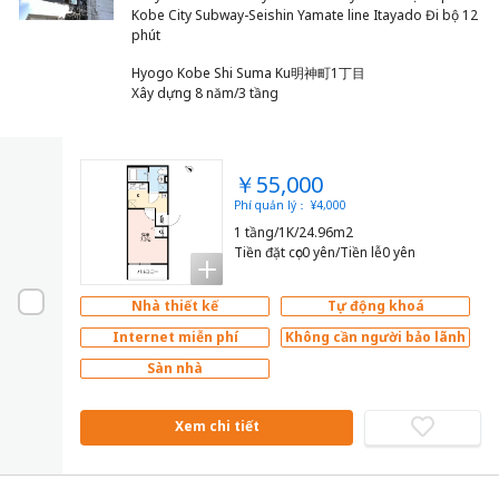
Kobe City Subway-Seishin Yamate line Itayado Đi bộ 12
Hyogo Kobe Shi Suma Ku明神町1丁目
Xây dựng 8 năm/3 tầng
￥55,000
Phí quản lý： ¥4,000
1 tầng/1K/24.96m2
Tiền đặt cọc0 yên/Tiền lễ0 yên
Nhà thiết kế
Tự động khoá
Internet miễn phí
Không cần người bảo lãnh
Sàn nhà
Xem chi tiết