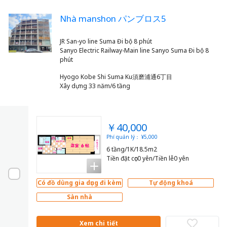
Nhà manshon パンブロス5
JR San-yo line Suma Đi bộ 8 phút
Sanyo Electric Railway-Main line Sanyo Suma Đi bộ 8
Hyogo Kobe Shi Suma Ku須磨浦通6丁目
Xây dựng 33 năm/6 tầng
￥40,000
Phí quản lý： ¥5,000
6 tầng/1K/18.5m2
Tiền đặt cọc0 yên/Tiền lễ0 yên
Có đồ dùng gia dụng đi kèm
Tự động khoá
Sàn nhà
Xem chi tiết