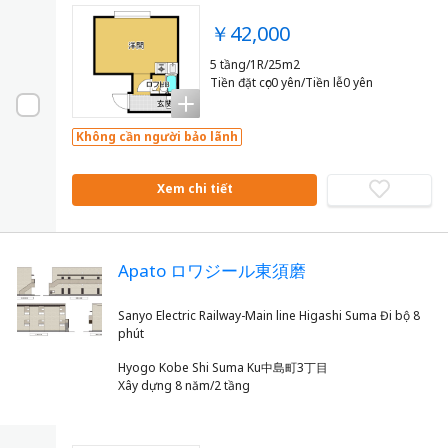
￥42,000
5 tầng/1R/25m2
Tiền đặt cọc0 yên/Tiền lễ0 yên
Không cần người bảo lãnh
Xem chi tiết
Apato ロワジール東須磨
Sanyo Electric Railway-Main line Higashi Suma Đi bộ 8
Hyogo Kobe Shi Suma Ku中島町3丁目
Xây dựng 8 năm/2 tầng