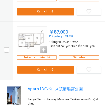
Xem chi tiết
￥87,000
Phí quản lý： ¥4,000
1 tầng/1LDK/35.19m2
Tiền đặt cọc0 yên/Tiền lễ87,000 yên
Internet miễn phí
Sàn nhà
Xem chi tiết
Apato IDCパロス須磨離宮公園
Sanyo Electric Railway-Main line Tsukimiyama Đi bộ 4