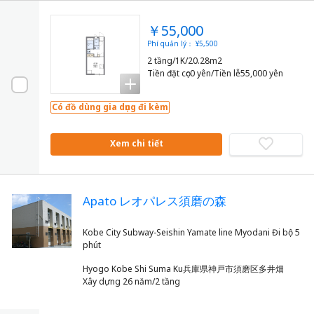
￥55,000
Phí quản lý： ¥5,500
2 tầng/1K/20.28m2
Tiền đặt cọc0 yên/Tiền lễ55,000 yên
Có đồ dùng gia dụng đi kèm
Xem chi tiết
Apato レオパレス須磨の森
Kobe City Subway-Seishin Yamate line Myodani Đi bộ 5
Hyogo Kobe Shi Suma Ku兵庫県神戸市須磨区多井畑
Xây dựng 26 năm/2 tầng