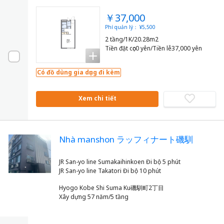
￥37,000
Phí quản lý： ¥5,500
2 tầng/1K/20.28m2
Tiền đặt cọc0 yên/Tiền lễ37,000 yên
Có đồ dùng gia dụng đi kèm
Xem chi tiết
Nhà manshon ラッフィナート磯馴
JR San-yo line Sumakaihinkoen Đi bộ 5 phút
Hyogo Kobe Shi Suma Ku磯馴町2丁目
Xây dựng 57 năm/5 tầng