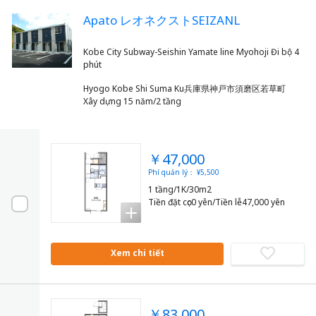
Apato レオネクストSEIZANL
Kobe City Subway-Seishin Yamate line Myohoji Đi bộ 4
Hyogo Kobe Shi Suma Ku兵庫県神戸市須磨区若草町
Xây dựng 15 năm/2 tầng
￥47,000
Phí quản lý： ¥5,500
1 tầng/1K/30m2
Tiền đặt cọc0 yên/Tiền lễ47,000 yên
Xem chi tiết
￥83,000