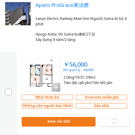
Apato ProGrace東須磨
Sanyo Electric Railway-Main line Higashi Suma Đi bộ 4
Hyogo Kobe Shi Suma Ku東町2丁目
Xây dựng 9 năm/2 tầng
￥56,000
Phí quản lý： ¥4,000
2 tầng/1K/21.59m2
Tiền đặt cọc0 yên/Tiền lễ0 yên
Nhà thiết kế
Internet miễn phí
Không cần người bảo lãnh
Sàn nhà
Xem chi tiết