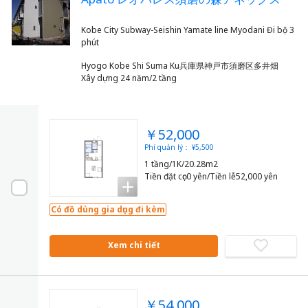
Kobe City Subway-Seishin Yamate line Myodani Đi bộ 3
Hyogo Kobe Shi Suma Ku兵庫県神戸市須磨区多井畑
Xây dựng 24 năm/2 tầng
￥52,000
Phí quản lý： ¥5,500
1 tầng/1K/20.28m2
Tiền đặt cọc0 yên/Tiền lễ52,000 yên
Có đồ dùng gia dụng đi kèm
Xem chi tiết
￥54,000