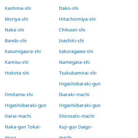
Kashima-shi
Itako-shi
Moriya-shi
Hitachiomiya-shi
Naka-shi
Chikusei-shi
Bando-shi
Inashiki-shi
Kasumigaura-shi
Sakuragawa-shi
Kamisu-shi
Namegata-shi
Hokota-shi
Tsukubamirai-shi
Higashiibaraki-gun
Omitama-shi
Ibaraki-machi
Higashiibaraki-gun
Higashiibaraki-gun
Oarai-machi
Shirosato-machi
Naka-gun Tokai-
Kuji-gun Daigo-
mura
machi