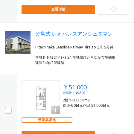
查看详情
公寓式 レオパレスアンシェヌマン
茨城县 Hitachinaka Shi茨城県ひたちなか市平磯町
建筑24年/2层建筑
￥51,000
管理费： ¥5,500
2楼/1K/23.18m2
保证金0日元/礼金51,000日元
带家具家电