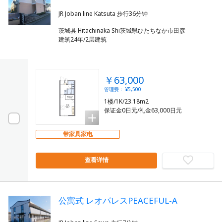
茨城县 Hitachinaka Shi茨城県ひたちなか市田彦
建筑24年/2层建筑
￥63,000
管理费： ¥5,500
1楼/1K/23.18m2
保证金0日元/礼金63,000日元
带家具家电
查看详情
公寓式 レオパレスPEACEFUL-A