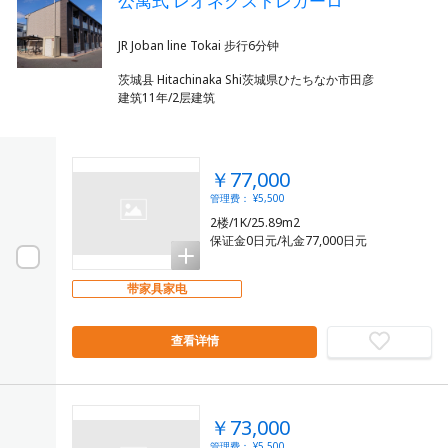
公寓式 レオネクストレガーロ
茨城县 Hitachinaka Shi茨城県ひたちなか市田彦
建筑11年/2层建筑
￥77,000
管理费： ¥5,500
2楼/1K/25.89m2
保证金0日元/礼金77,000日元
带家具家电
查看详情
￥73,000
管理费： ¥5,500