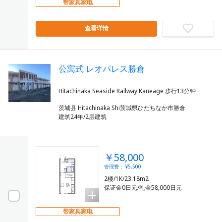
带家具家电
查看详情
公寓式 レオパレス勝倉
茨城县 Hitachinaka Shi茨城県ひたちなか市勝倉
建筑24年/2层建筑
￥58,000
管理费： ¥5,500
2楼/1K/23.18m2
保证金0日元/礼金58,000日元
带家具家电