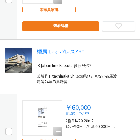
带家具家电
查看详情
楼房 レオパレスY90
茨城县 Hitachinaka Shi茨城県ひたちなか市馬渡
建筑24年/3层建筑
￥60,000
管理费： ¥7,500
2楼/1K/20.28m2
保证金0日元/礼金60,000日元