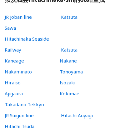
JR Joban line
Katsuta
Sawa
Hitachinaka Seaside
Railway
Katsuta
Kaneage
Nakane
Nakaminato
Tonoyama
Hiraiso
Isozaki
Ajigaura
Kokimae
Takadano Tekkyo
JR Suigun line
Hitachi Aoyagi
Hitachi Tsuda