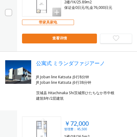
2楼/1K/25.89m2
保证金0日元/礼金76,000日元
带家具家电
查看详情
公寓式 ミランダファジアーノ
JR Joban line Katsuta 步行8分钟
茨城县 Hitachinaka Shi茨城県ひたちなか市中根
建筑8年/2层建筑
￥72,000
管理费： ¥5,500
1楼/1R/26.5m2