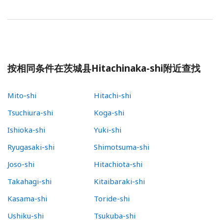
按相同条件在茨城县Hitachinaka-shi附近查找
Mito-shi
Hitachi-shi
Tsuchiura-shi
Koga-shi
Ishioka-shi
Yuki-shi
Ryugasaki-shi
Shimotsuma-shi
Joso-shi
Hitachiota-shi
Takahagi-shi
Kitaibaraki-shi
Kasama-shi
Toride-shi
Ushiku-shi
Tsukuba-shi