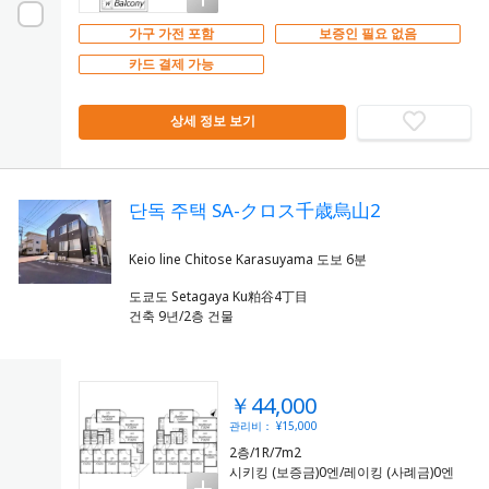
가구 가전 포함
보증인 필요 없음
카드 결제 가능
상세 정보 보기
단독 주택 SA-クロス千歳烏山2
도쿄도 Setagaya Ku粕谷4丁目
건축 9년/2층 건물
￥44,000
관리비： ¥15,000
2층/1R/7m2
시키킹 (보증금)0엔/레이킹 (사례금)0엔