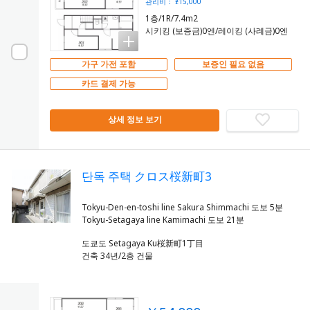
관리비： ¥15,000
1층/1R/7.4m2
시키킹 (보증금)0엔/레이킹 (사례금)0엔
가구 가전 포함
보증인 필요 없음
카드 결제 가능
상세 정보 보기
단독 주택 クロス桜新町3
Tokyu-Den-en-toshi line Sakura Shimmachi 도보 5분
도쿄도 Setagaya Ku桜新町1丁目
건축 34년/2층 건물