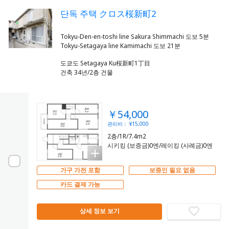
단독 주택 クロス桜新町2
Tokyu-Den-en-toshi line Sakura Shimmachi 도보 5분
도쿄도 Setagaya Ku桜新町1丁目
건축 34년/2층 건물
￥54,000
관리비： ¥15,000
2층/1R/7.4m2
시키킹 (보증금)0엔/레이킹 (사례금)0엔
가구 가전 포함
보증인 필요 없음
카드 결제 가능
상세 정보 보기