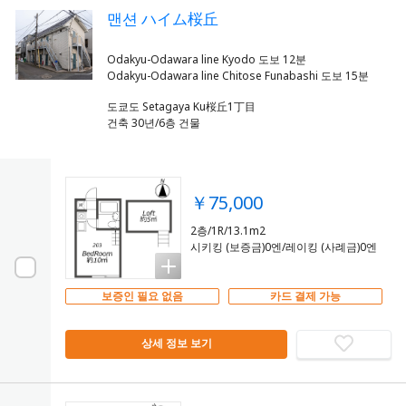
맨션 ハイム桜丘
Odakyu-Odawara line Kyodo 도보 12분
도쿄도 Setagaya Ku桜丘1丁目
건축 30년/6층 건물
￥75,000
2층/1R/13.1m2
시키킹 (보증금)0엔/레이킹 (사례금)0엔
보증인 필요 없음
카드 결제 가능
상세 정보 보기