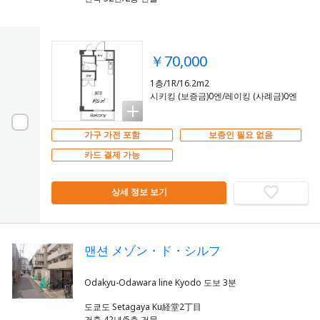
￥70,000
1층/1R/16.2m2
시키킹 (보증금)0엔/레이킹 (사례금)0엔
가구 가전 포함
보증인 필요 없음
카드 결제 가능
상세 정보 보기
맨션 メゾン・ド・シルフ
도쿄도 Setagaya Ku経堂2丁目
건축 42년/5층 건물