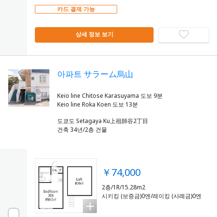
카드 결제 가능
상세 정보 보기
아파트 サラーム烏山
Keio line Chitose Karasuyama 도보 9분
도쿄도 Setagaya Ku上祖師谷2丁目
건축 34년/2층 건물
￥74,000
2층/1R/15.28m2
시키킹 (보증금)0엔/레이킹 (사례금)0엔