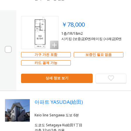
￥78,000
1층/1R/18m2
시키킹 (보증금)0엔/레이킹 (사례금)0엔
가구 가전 포함
보증인 필요 없음
카드 결제 가능
상세 정보 보기
아파트 YASUDA(給田)
도쿄도 Setagaya Ku給田1丁目
건축 32년/2층 건물