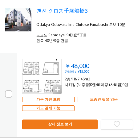
맨션 クロス千歳船橋3
도쿄도 Setagaya Ku桜丘5丁目
건축 40년/3층 건물
￥48,000
관리비： ¥15,000
2층/1R/7.48m2
시키킹 (보증금)0엔/레이킹 (사례금)0엔
가구 가전 포함
보증인 필요 없음
카드 결제 가능
상세 정보 보기