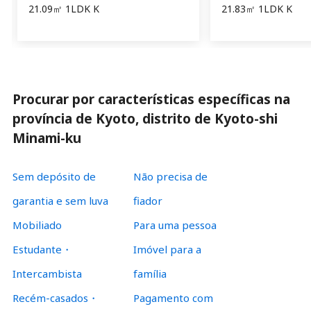
21.09㎡ 1LDK K
21.83㎡ 1LDK K
Procurar por características específicas na
província de Kyoto, distrito de Kyoto-shi
Minami-ku
Sem depósito de
Não precisa de
garantia e sem luva
fiador
Mobiliado
Para uma pessoa
Estudante・
Imóvel para a
Intercambista
família
Recém-casados・
Pagamento com