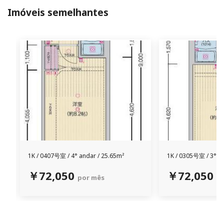
Imóveis semelhantes
1K /
0407号室 /
4° andar / 25.65m²
1K /
0305号室 /
3° an
￥72,050
￥72,050
por mês
p