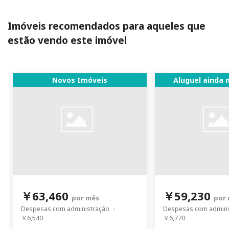
Imóveis recomendados para aqueles que
estão vendo este imóvel
Novos Imóveis
Aluguel ainda 
￥63,460
￥59,230
por mês
por
Despesas com administração ：
Despesas com admini
￥6,540
￥6,770