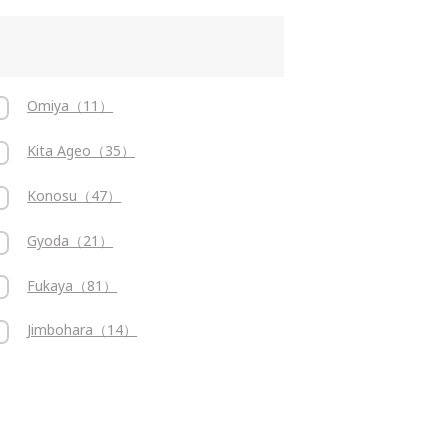
Omiya（11）
Kita Ageo（35）
Konosu（47）
Gyoda（21）
Fukaya（81）
Jimbohara（14）