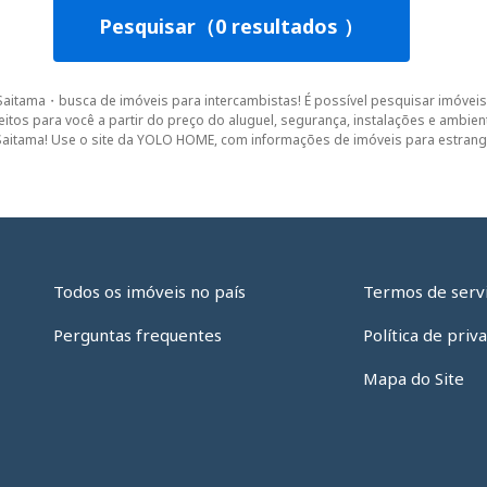
Pesquisar（0 resultados ）
Saitama・busca de imóveis para intercambistas! É possível pesquisar imóveis p
feitos para você a partir do preço do aluguel, segurança, instalações e amb
Saitama! Use o site da YOLO HOME, com informações de imóveis para estrange
Todos os imóveis no país
Termos de serv
Perguntas frequentes
Política de priv
Mapa do Site