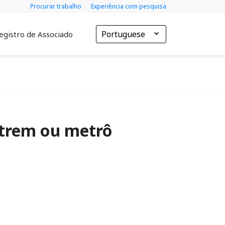
Procurar trabalho
Experiência com pesquisa
Portuguese
egistro de Associado
 trem ou metrô