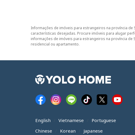
Informações de imóveis para estrangeiros na província de 
características desejadas. Procure imóveis para alugar per
informações de imóveis para estrangeiros na província de 
residencial ou apartamento.
English
Vietnamese
Portuguese
Chinese
Korean
Japanese