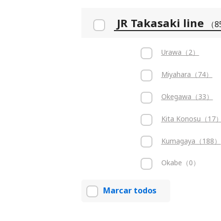
JR Takasaki line
（8
Urawa（2）
Miyahara（74）
Okegawa（33）
Kita Konosu（17
Kumagaya（188）
Okabe（0）
Marcar todos