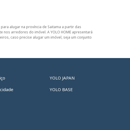
ara alugar na província de Saitama a partir das
iente nos arredores do imóvel. A YOLO HOME apresentará
iros, caso precise alugar um imóvel, seja um conjunto
iço
YOLO JAPAN
acidade
YOLO BASE