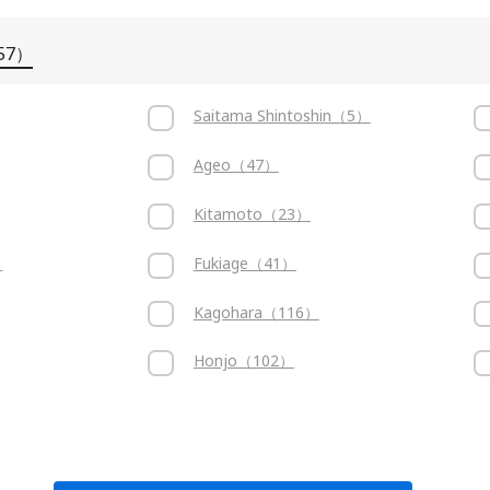
57）
Saitama Shintoshin（5）
Ageo（47）
Kitamoto（23）
）
Fukiage（41）
Kagohara（116）
Honjo（102）