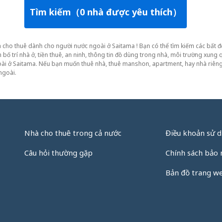
Tìm kiếm（0 nhà được yêu thích）
hà cho thuê dành cho người nước ngoài ở Saitama ! Bạn có thể tìm kiếm các bất
bố trí nhà ở, tiền thuê, an ninh, thông tin đồ dùng trong nhà, môi trường xung 
oài ở Saitama. Nếu bạn muốn thuê nhà, thuê manshon, apartment, hay nhà riêng
ngoài.
Nhà cho thuê trong cả nước
Điều khoản sử 
Câu hỏi thường gặp
Chính sách bảo
Bản đồ trang w