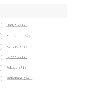
Omiya（11）
Kita Ageo（32）
Konosu（43）
Gyoda（21）
Fukaya（81）
Jimbohara（14）