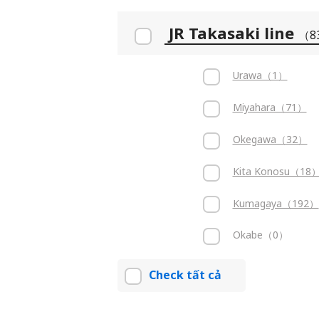
JR Takasaki line
（8
Urawa（1）
Miyahara（71）
Okegawa（32）
Kita Konosu（18
Kumagaya（192）
Okabe（0）
Check tất cả