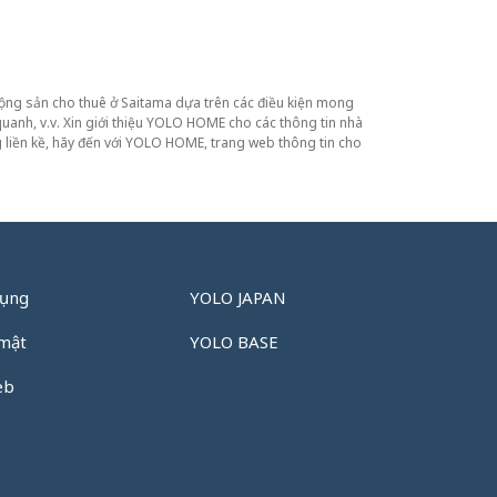
 động sản cho thuê ở Saitama dựa trên các điều kiện mong
quanh, v.v. Xin giới thiệu YOLO HOME cho các thông tin nhà
 liền kề, hãy đến với YOLO HOME, trang web thông tin cho
dụng
YOLO JAPAN
 mật
YOLO BASE
eb