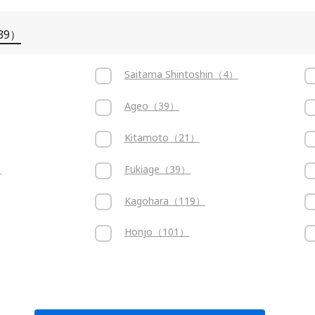
39）
Saitama Shintoshin（4）
Ageo（39）
Kitamoto（21）
）
Fukiage（39）
Kagohara（119）
Honjo（101）