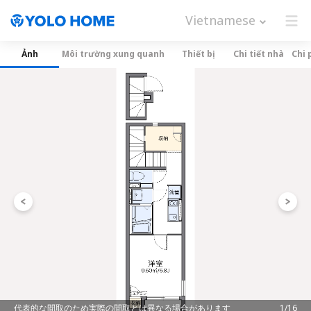
Vietnamese
Ảnh
Môi trường xung quanh
Thiết bị
Chi tiết nhà
Chi 
代表的な間取のため実際の間取とは異なる場合があります
1/16