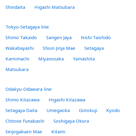
Shindaita
Higashi Matsubara
Tokyu-Setagaya line
Shimo Takaido
Sangen Jaya
Nishi Taishido
Wakabayashi
Shoin Jinja Mae
Setagaya
Kamimachi
Miyanosaka
Yamashita
Matsubara
Odakyu-Odawara line
Shimo Kitazawa
Higashi Kitazawa
Setagaya Daita
Umegaoka
Gotokuji
Kyodo
Chitose Funabashi
Soshigaya Okura
Seijogakuen Mae
Kitami