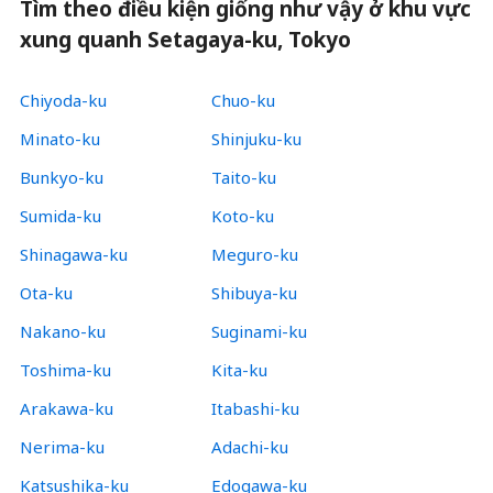
Tìm theo điều kiện giống như vậy ở khu vực
xung quanh Setagaya-ku, Tokyo
Chiyoda-ku
Chuo-ku
Minato-ku
Shinjuku-ku
Bunkyo-ku
Taito-ku
Sumida-ku
Koto-ku
Shinagawa-ku
Meguro-ku
Ota-ku
Shibuya-ku
Nakano-ku
Suginami-ku
Toshima-ku
Kita-ku
Arakawa-ku
Itabashi-ku
Nerima-ku
Adachi-ku
Katsushika-ku
Edogawa-ku