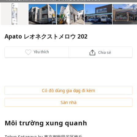
Apato レオネクストメロウ 202
Yêu thích
Chia sẻ
Có đồ dùng gia dụng đi kèm
Sàn nhà
Môi trường xung quanh
Tokyo Setagaya-ku 東京都世田谷区梅丘