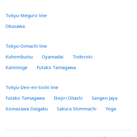
Tokyu-Meguro line
Okusawa
Tokyu-Oimachi line
Kuhombutsu
Oyamadai
Todoroki
Kaminoge
Futako Tamagawa
Tokyu-Den-en-toshi line
Futako Tamagawa
Ikejiri Ohashi
Sangen Jaya
Komazawa Daigaku
Sakura Shimmachi
Yoga