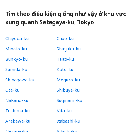
Tìm theo điều kiện giống như vậy ở khu vực
xung quanh Setagaya-ku, Tokyo
Chiyoda-ku
Chuo-ku
Minato-ku
Shinjuku-ku
Bunkyo-ku
Taito-ku
Sumida-ku
Koto-ku
Shinagawa-ku
Meguro-ku
Ota-ku
Shibuya-ku
Nakano-ku
Suginami-ku
Toshima-ku
Kita-ku
Arakawa-ku
Itabashi-ku
Nerima-ku
Adachi-ku