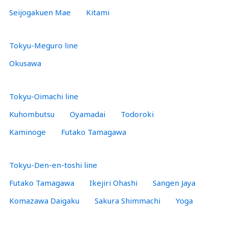
Seijogakuen Mae
Kitami
Tokyu-Meguro line
Okusawa
Tokyu-Oimachi line
Kuhombutsu
Oyamadai
Todoroki
Kaminoge
Futako Tamagawa
Tokyu-Den-en-toshi line
Futako Tamagawa
Ikejiri Ohashi
Sangen Jaya
Komazawa Daigaku
Sakura Shimmachi
Yoga