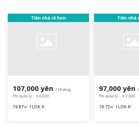
Tiền nhà rẻ hơn
Tiền nhà 
107,000 yên
97,000 yên
/ tháng
Phí quản lý：￥6,500
Phí quản lý：￥7,000
19.87㎡ 1LDK K
18.72㎡ 1LDK R