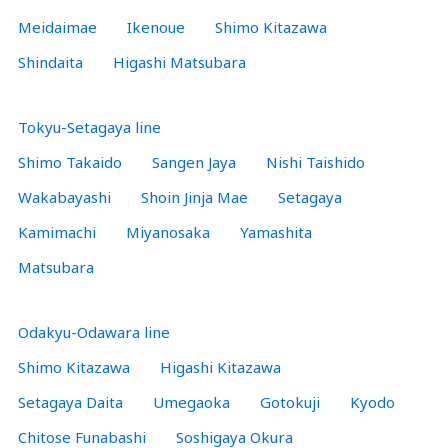
Meidaimae
Ikenoue
Shimo Kitazawa
Shindaita
Higashi Matsubara
Tokyu-Setagaya line
Shimo Takaido
Sangen Jaya
Nishi Taishido
Wakabayashi
Shoin Jinja Mae
Setagaya
Kamimachi
Miyanosaka
Yamashita
Matsubara
Odakyu-Odawara line
Shimo Kitazawa
Higashi Kitazawa
Setagaya Daita
Umegaoka
Gotokuji
Kyodo
Chitose Funabashi
Soshigaya Okura