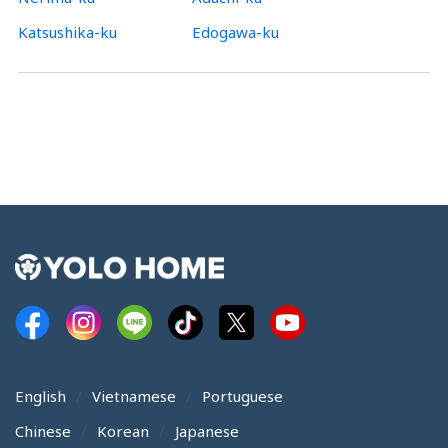
Katsushika-ku
Edogawa-ku
English
Vietnamese
Portuguese
Chinese
Korean
Japanese