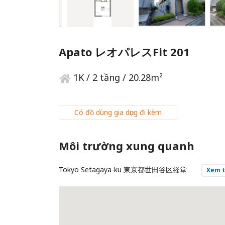
Apato レオパレスFit 201
1K / 2 tầng / 20.28m²
Có đồ dùng gia dụng đi kèm
Môi trường xung quanh
Tokyo Setagaya-ku 東京都世田谷区経堂
Xem t