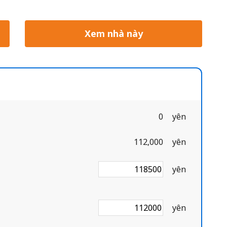
Xem nhà này
0
yên
112,000
yên
yên
yên