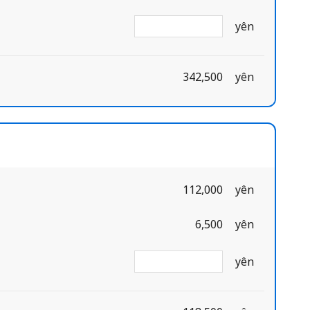
yên
342,500
yên
112,000
yên
6,500
yên
yên