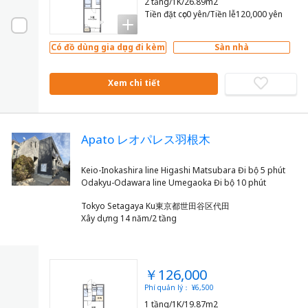
2 tầng/1K/26.89m2
Tiền đặt cọc0 yên/Tiền lễ120,000 yên
Có đồ dùng gia dụng đi kèm
Sàn nhà
Xem chi tiết
Apato レオパレス羽根木
Keio-Inokashira line Higashi Matsubara Đi bộ 5 phút
Tokyo Setagaya Ku東京都世田谷区代田
Xây dựng 14 năm/2 tầng
￥126,000
Phí quản lý： ¥6,500
1 tầng/1K/19.87m2