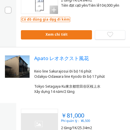
2 tầng/1K/24.84m2
Tiền đặt cọc0 yên/Tiền lễ104,000 yên
Có đồ dùng gia dụng đi kèm
Xem chi tiết
Apato レオネクスト風花
Keio line Sakurajosui Đi bộ 16 phút
Tokyo Setagaya Ku東京都世田谷区桜上水
Xây dựng 14 năm/2 tầng
￥81,000
Phí quản lý： ¥6,500
2 tầng/1K/25.34m2