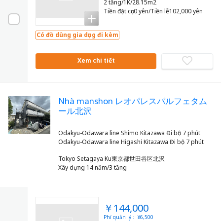
2 tầng/1K/28.15m2
Tiền đặt cọc0 yên/Tiền lễ102,000 yên
Có đồ dùng gia dụng đi kèm
Xem chi tiết
Nhà manshon レオパレスパルフェタム
ール北沢
Odakyu-Odawara line Shimo Kitazawa Đi bộ 7 phút
Tokyo Setagaya Ku東京都世田谷区北沢
Xây dựng 14 năm/3 tầng
￥144,000
Phí quản lý： ¥6,500