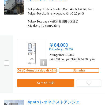
Tokyu-Toyoko line Toritsu Daigaku Đi bộ 16 phút
Tokyo Setagaya Ku東京都世田谷区深沢
Xây dựng 10 năm/2 tầng
￥84,000
Phí quản lý： ¥6,500
2 tầng/1K/19.87m2
Tiền đặt cọc0 yên/Tiền lễ84,000 yên
Có đồ dùng gia dụng đi kèm
Sàn nhà
Xem chi tiết
Apato レオネクストアンジェ