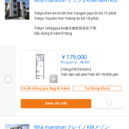
Nhà manshon ミランダKSM iMATRIX
Tokyu-Den-en-toshi line Sangen Jaya Đi bộ 15 phút
Tokyo Setagaya Ku東京都世田谷区下馬
Xây dựng 8 năm/3 tầng
￥179,000
Phí quản lý： ¥6,500
2 tầng/1R/29.62m2
Tiền đặt cọc0 yên/Tiền lễ179,000 yên
Có đồ dùng gia dụng đi kèm
Tự động khoá
Xem chi tiết
Nhà manshon クレイノKMメゾン