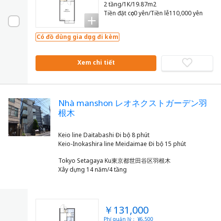
2 tầng/1K/19.87m2
Tiền đặt cọc0 yên/Tiền lễ110,000 yên
Có đồ dùng gia dụng đi kèm
Xem chi tiết
Nhà manshon レオネクストガーデン羽
根木
Keio line Daitabashi Đi bộ 8 phút
Tokyo Setagaya Ku東京都世田谷区羽根木
Xây dựng 14 năm/4 tầng
￥131,000
Phí quản lý： ¥6,500