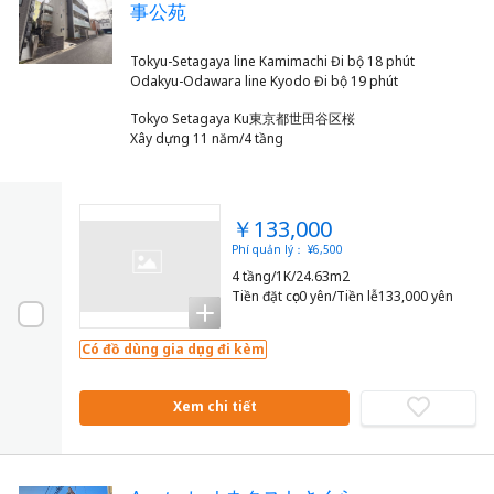
事公苑
Tokyu-Setagaya line Kamimachi Đi bộ 18 phút
Tokyo Setagaya Ku東京都世田谷区桜
Xây dựng 11 năm/4 tầng
￥133,000
Phí quản lý： ¥6,500
4 tầng/1K/24.63m2
Tiền đặt cọc0 yên/Tiền lễ133,000 yên
Có đồ dùng gia dụng đi kèm
Xem chi tiết