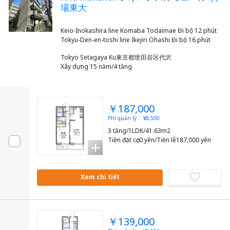
場東大
Keio-Inokashira line Komaba Todaimae Đi bộ 12 phút
Tokyo Setagaya Ku東京都世田谷区代沢
Xây dựng 15 năm/4 tầng
￥187,000
Phí quản lý： ¥8,500
3 tầng/1LDK/41.63m2
Tiền đặt cọc0 yên/Tiền lễ187,000 yên
Xem chi tiết
￥139,000