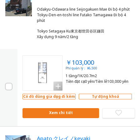
Odakyu-Odawara line Seijogakuen Mae Đi bộ 4 phút
Tokyu-Den-en-toshi line Futako Tamagawa Đi bộ 4
Tokyo Setagaya Ku東京都世田谷区鎌田
Xây dựng 9 năm/2 tầng
￥103,000
Phí quản lý： ¥6,500
1 tầng/1K/20.7m2
Tiền đặt cọc0 yên/Tiền lễ103,000 yên
Có đồ dùng gia dụng đi kèm
Tự động khoá
Xem chi tiết
Apato クレイノkeyaki