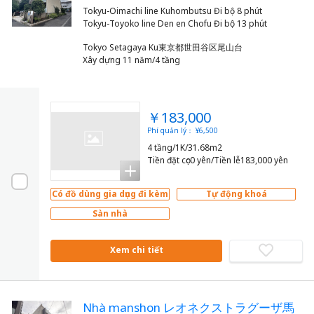
Tokyu-Oimachi line Kuhombutsu Đi bộ 8 phút
Tokyo Setagaya Ku東京都世田谷区尾山台
Xây dựng 11 năm/4 tầng
￥183,000
Phí quản lý： ¥6,500
4 tầng/1K/31.68m2
Tiền đặt cọc0 yên/Tiền lễ183,000 yên
Có đồ dùng gia dụng đi kèm
Tự động khoá
Sàn nhà
Xem chi tiết
Nhà manshon レオネクストラグーザ馬