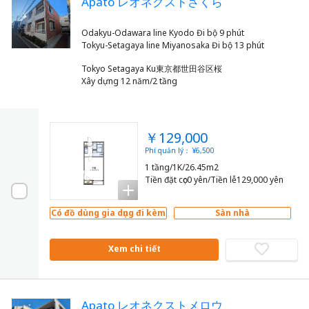
Apato レオネクストさくら
Odakyu-Odawara line Kyodo Đi bộ 9 phút
Tokyo Setagaya Ku東京都世田谷区桜
Xây dựng 12 năm/2 tầng
￥129,000
Phí quản lý： ¥6,500
1 tầng/1K/26.45m2
Tiền đặt cọc0 yên/Tiền lễ129,000 yên
Có đồ dùng gia dụng đi kèm
Sàn nhà
Xem chi tiết
Apato レオネクストメロウ