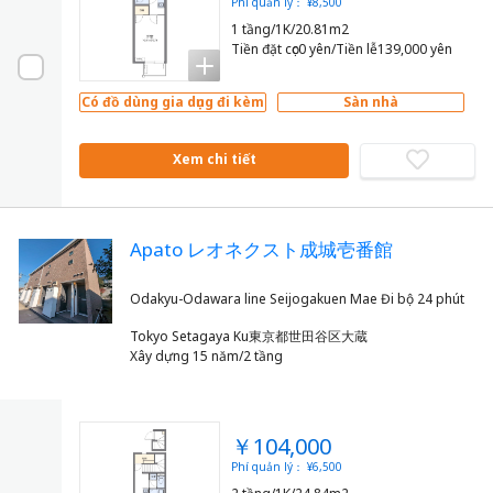
Phí quản lý： ¥8,500
1 tầng/1K/20.81m2
Tiền đặt cọc0 yên/Tiền lễ139,000 yên
Có đồ dùng gia dụng đi kèm
Sàn nhà
Xem chi tiết
Apato レオネクスト成城壱番館
Tokyo Setagaya Ku東京都世田谷区大蔵
Xây dựng 15 năm/2 tầng
￥104,000
Phí quản lý： ¥6,500