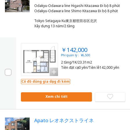
Odakyu-Odawara line Higashi Kitazawa Đi bộ 8 phút
Tokyo Setagaya Ku東京都世田谷区北沢
Xây dựng 13 năm/2 tầng
￥142,000
Phí quản lý： ¥6,500
2 tầng/1K/23.31m2
Tiền đặt cọc0 yên/Tiền lễ142,000 yên
Có đồ dùng gia dụng đi kèm
Xem chi tiết
Apato レオネクストライネ