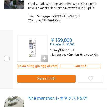
Odakyu-Odawara line Setagaya Daita Đi bộ 3 phút
Tokyo Setagaya Ku東京都世田谷区代田
Xây dựng 13 năm/3 tầng
￥159,000
Phí quản lý： ¥6,500
1 tầng/1K/26.1m2
Tiền đặt cọc0 yên/Tiền lễ159,000 yên
Có đồ dùng gia dụng đi kèm
Sàn nhà
Xem chi tiết
Nhà manshon レオネクストSKY