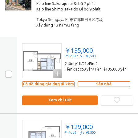
Keio line Sakurajosui Đi bộ 7 phút
Tokyo Setagaya Ku東京都世田谷区赤堤
Xây dựng 13 năm/2 tầng
￥135,000
Phí quản lý： ¥6,500
2 tầng/1K/21.45m2
Tiền đặt cọc0 yên/Tiền lễ135,000 yên
Có đồ dùng gia dụng đi kèm
Sàn nhà
Xem chi tiết
￥129,000
Phí quản lý： ¥6,500