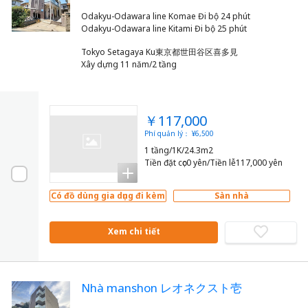
Odakyu-Odawara line Komae Đi bộ 24 phút
Tokyo Setagaya Ku東京都世田谷区喜多見
Xây dựng 11 năm/2 tầng
￥117,000
Phí quản lý： ¥6,500
1 tầng/1K/24.3m2
Tiền đặt cọc0 yên/Tiền lễ117,000 yên
Có đồ dùng gia dụng đi kèm
Sàn nhà
Xem chi tiết
Nhà manshon レオネクスト壱