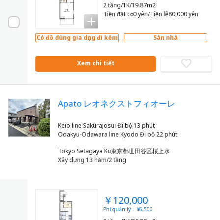
2 tầng/1K/19.87m2
Tiền đặt cọc0 yên/Tiền lễ80,000 yên
Có đồ dùng gia dụng đi kèm
Sàn nhà
Xem chi tiết
Apato レオネクストフィオーレ
Keio line Sakurajosui Đi bộ 13 phút
Tokyo Setagaya Ku東京都世田谷区桜上水
Xây dựng 13 năm/2 tầng
￥120,000
Phí quản lý： ¥6,500