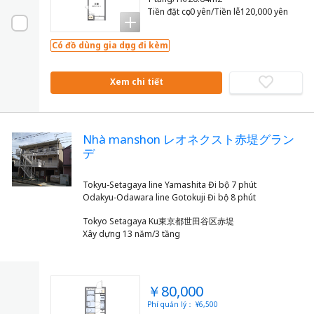
Tiền đặt cọc0 yên/Tiền lễ120,000 yên
Có đồ dùng gia dụng đi kèm
Xem chi tiết
Nhà manshon レオネクスト赤堤グラン
デ
Tokyu-Setagaya line Yamashita Đi bộ 7 phút
Tokyo Setagaya Ku東京都世田谷区赤堤
Xây dựng 13 năm/3 tầng
￥80,000
Phí quản lý： ¥6,500