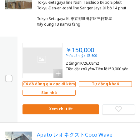
Tokyu-Setagaya line Nishi Taishido Đi bộ 8 phút
Tokyo Setagaya Ku東京都世田谷区三軒茶屋
Xây dựng 13 năm/3 tầng
￥150,000
Phí quản lý： ¥6,500
2 tầng/1K/26.08m2
Tiền đặt cọc0 yên/Tiền lễ150,000 yên
Có đồ dùng gia dụng đi kèm
Tự động khoá
Sàn nhà
Xem chi tiết
Apato レオネクストCoco Wave