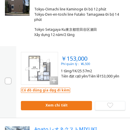
Tokyu-Oimachi line Kaminoge Đi bộ 12 phút
Tokyu-Den-en-toshi line Futako Tamagawa Đi bộ 14
Tokyo Setagaya Ku東京都世田谷区瀬田
Xây dựng 12 năm/2 tầng
￥153,000
Phí quản lý： ¥6,500
1 tầng/1K/25.57m2
Tiền đặt cọc0 yên/Tiền lễ153,000 yên
Có đồ dùng gia dụng đi kèm
Xem chi tiết
Apato レオネクストMIYUKI