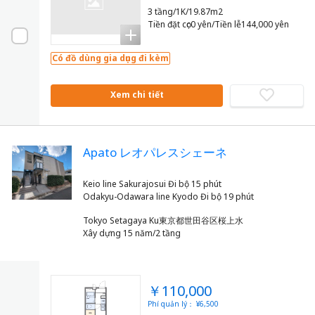
3 tầng/1K/19.87m2
Tiền đặt cọc0 yên/Tiền lễ144,000 yên
Có đồ dùng gia dụng đi kèm
Xem chi tiết
Apato レオパレスシェーネ
Keio line Sakurajosui Đi bộ 15 phút
Tokyo Setagaya Ku東京都世田谷区桜上水
Xây dựng 15 năm/2 tầng
￥110,000
Phí quản lý： ¥6,500