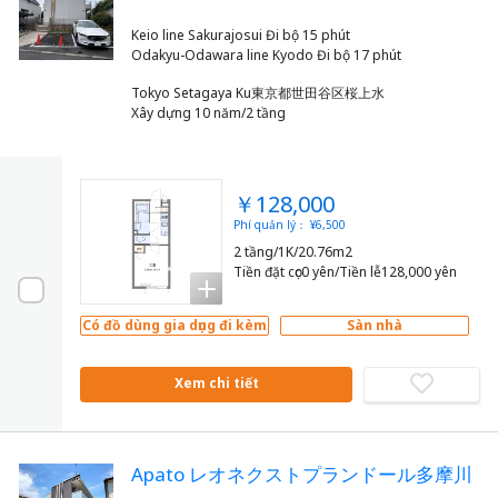
Keio line Sakurajosui Đi bộ 15 phút
Tokyo Setagaya Ku東京都世田谷区桜上水
Xây dựng 10 năm/2 tầng
￥128,000
Phí quản lý： ¥6,500
2 tầng/1K/20.76m2
Tiền đặt cọc0 yên/Tiền lễ128,000 yên
Có đồ dùng gia dụng đi kèm
Sàn nhà
Xem chi tiết
Apato レオネクストプランドール多摩川