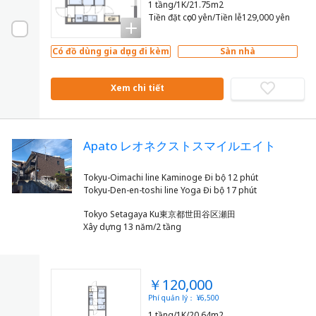
1 tầng/1K/21.75m2
Tiền đặt cọc0 yên/Tiền lễ129,000 yên
Có đồ dùng gia dụng đi kèm
Sàn nhà
Xem chi tiết
Apato レオネクストスマイルエイト
Tokyu-Oimachi line Kaminoge Đi bộ 12 phút
Tokyo Setagaya Ku東京都世田谷区瀬田
Xây dựng 13 năm/2 tầng
￥120,000
Phí quản lý： ¥6,500
1 tầng/1K/20.64m2