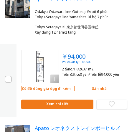
Odakyu-Odawara line Gotokuji Đi bộ 6 phút
Tokyo Setagaya Ku東京都世田谷区梅丘
Xây dựng 12 năm/2 tầng
￥94,000
Phí quản lý： ¥6,500
2 tầng/1K/26.61m2
Tiền đặt cọc0 yên/Tiền lễ94,000 yên
Có đồ dùng gia dụng đi kèm
Sàn nhà
Xem chi tiết
Apato レオネクストレインボーヒルズ