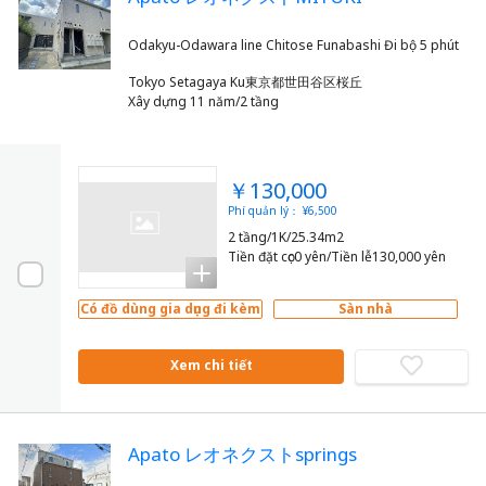
Tokyo Setagaya Ku東京都世田谷区桜丘
Xây dựng 11 năm/2 tầng
￥130,000
Phí quản lý： ¥6,500
2 tầng/1K/25.34m2
Tiền đặt cọc0 yên/Tiền lễ130,000 yên
Có đồ dùng gia dụng đi kèm
Sàn nhà
Xem chi tiết
Apato レオネクストsprings