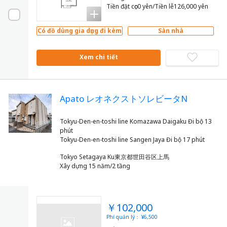
Tiền đặt cọc0 yên/Tiền lễ126,000 yên
Có đồ dùng gia dụng đi kèm
Sàn nhà
Xem chi tiết
Apato レオネクストソレビータN
Tokyu-Den-en-toshi line Komazawa Daigaku Đi bộ 13
phút
Tokyo Setagaya Ku東京都世田谷区上馬
Xây dựng 15 năm/2 tầng
￥102,000
Phí quản lý： ¥6,500