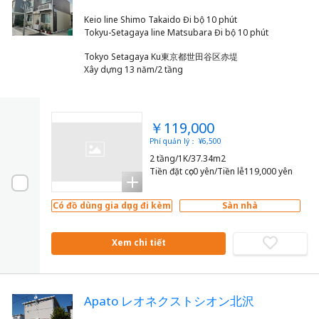
Keio line Shimo Takaido Đi bộ 10 phút
Tokyo Setagaya Ku東京都世田谷区赤堤
Xây dựng 13 năm/2 tầng
￥119,000
Phí quản lý： ¥6,500
2 tầng/1K/37.34m2
Tiền đặt cọc0 yên/Tiền lễ119,000 yên
Có đồ dùng gia dụng đi kèm
Sàn nhà
Xem chi tiết
Apato レオネクストシオン北沢