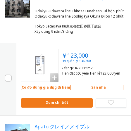
Odakyu-Odawara line Chitose Funabashi Đi bộ 9 phút
Tokyo Setagaya Ku東京都世田谷区千歳台
Xây dựng 9 năm/3 tầng
￥123,000
Phí quản lý： ¥6,500
2 tầng/1K/20.15m2
Tiền đặt cọc0 yên/Tiền lễ123,000 yên
Có đồ dùng gia dụng đi kèm
Sàn nhà
Xem chi tiết
Apato クレイノメイプル