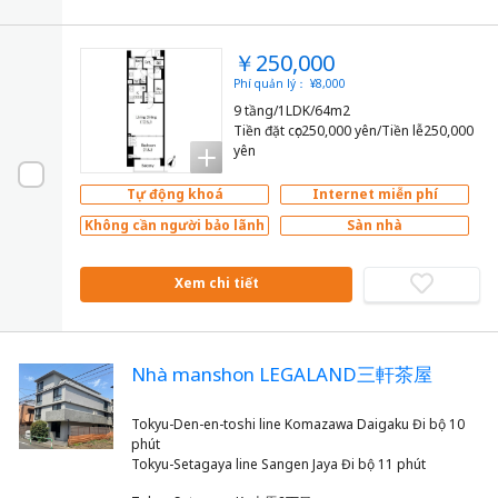
￥250,000
Phí quản lý： ¥8,000
9 tầng/1LDK/64m2
Tiền đặt cọc250,000 yên/Tiền lễ250,000
yên
Tự động khoá
Internet miễn phí
Không cần người bảo lãnh
Sàn nhà
Xem chi tiết
Nhà manshon LEGALAND三軒茶屋
Tokyu-Den-en-toshi line Komazawa Daigaku Đi bộ 10
phút