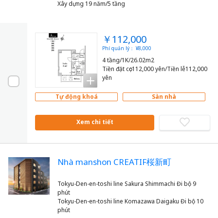
Xây dựng 19 năm/5 tầng
￥112,000
Phí quản lý： ¥8,000
4 tầng/1K/26.02m2
Tiền đặt cọc112,000 yên/Tiền lễ112,000
yên
Tự động khoá
Sàn nhà
Xem chi tiết
Nhà manshon CREATIF桜新町
Tokyu-Den-en-toshi line Sakura Shimmachi Đi bộ 9
phút
Tokyu-Den-en-toshi line Komazawa Daigaku Đi bộ 10