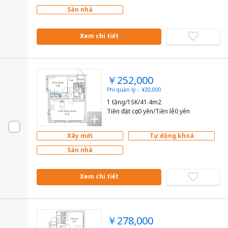
Sàn nhà
Xem chi tiết
￥252,000
Phí quản lý： ¥20,000
1 tầng/1SK/41.4m2
Tiền đặt cọc0 yên/Tiền lễ0 yên
Xây mới
Tự động khoá
Sàn nhà
Xem chi tiết
￥278,000