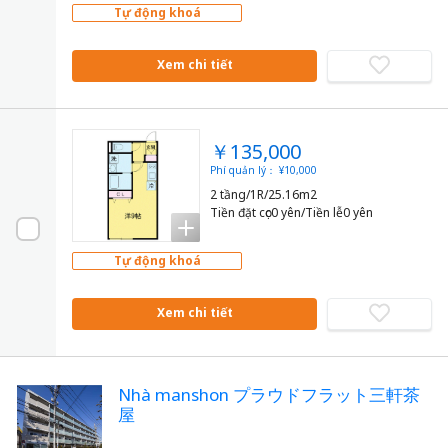
Tự động khoá
Xem chi tiết
￥135,000
Phí quản lý： ¥10,000
2 tầng/1R/25.16m2
Tiền đặt cọc0 yên/Tiền lễ0 yên
Tự động khoá
Xem chi tiết
Nhà manshon プラウドフラット三軒茶
屋