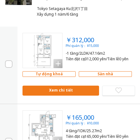
Tokyo Setagaya Ku北沢1丁目
Xây dựng 1 năm/6 tầng
￥312,000
Phí quản lý： ¥15,000
-1 tầng/2LDK/47.16m2
Tiền đặt cọc312,000 yên/Tiền lễ0 yên
Tự động khoá
Sàn nhà
Xem chi tiết
￥165,000
Phí quản lý： ¥10,000
4 tầng/1DK/25.27m2
Tiền đặt cọc165,000 yên/Tiền lễ0 yên