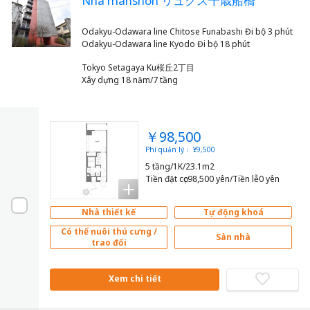
Nhà manshon リュクス千歳船橋
Odakyu-Odawara line Chitose Funabashi Đi bộ 3 phút
Tokyo Setagaya Ku桜丘2丁目
Xây dựng 18 năm/7 tầng
￥98,500
Phí quản lý： ¥9,500
5 tầng/1K/23.1m2
Tiền đặt cọc98,500 yên/Tiền lễ0 yên
Nhà thiết kế
Tự động khoá
Có thể nuôi thú cưng /
Sàn nhà
trao đổi
Xem chi tiết