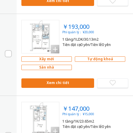
Xem chi tiết
￥193,000
Phí quản lý： ¥20,000
1 tầng/1LDK/30.13m2
Tiền đặt cọc0 yên/Tiền lễ0 yên
Xây mới
Tự động khoá
Sàn nhà
Xem chi tiết
￥147,000
Phí quản lý： ¥15,000
1 tầng/1K/23.65m2
Tiền đặt cọc0 yên/Tiền lễ0 yên