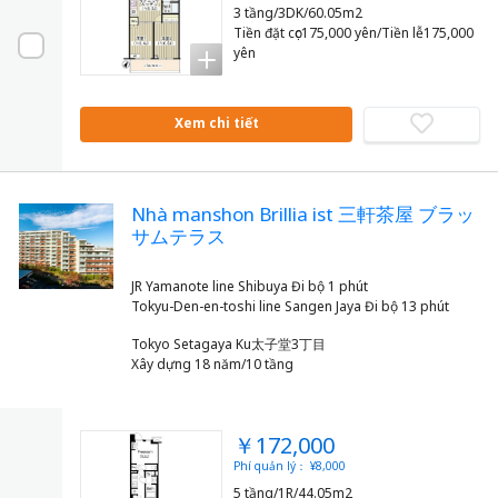
3 tầng/3DK/60.05m2
Tiền đặt cọc175,000 yên/Tiền lễ175,000
yên
Xem chi tiết
Nhà manshon Brillia ist 三軒茶屋 ブラッ
サムテラス
JR Yamanote line Shibuya Đi bộ 1 phút
Tokyo Setagaya Ku太子堂3丁目
Xây dựng 18 năm/10 tầng
￥172,000
Phí quản lý： ¥8,000
5 tầng/1R/44.05m2