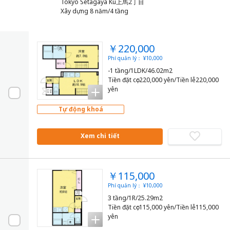
Tokyo Setagaya Ku上馬2丁目
Xây dựng 8 năm/4 tầng
￥220,000
Phí quản lý： ¥10,000
-1 tầng/1LDK/46.02m2
Tiền đặt cọc220,000 yên/Tiền lễ220,000
yên
Tự động khoá
Xem chi tiết
￥115,000
Phí quản lý： ¥10,000
3 tầng/1R/25.29m2
Tiền đặt cọc115,000 yên/Tiền lễ115,000
yên