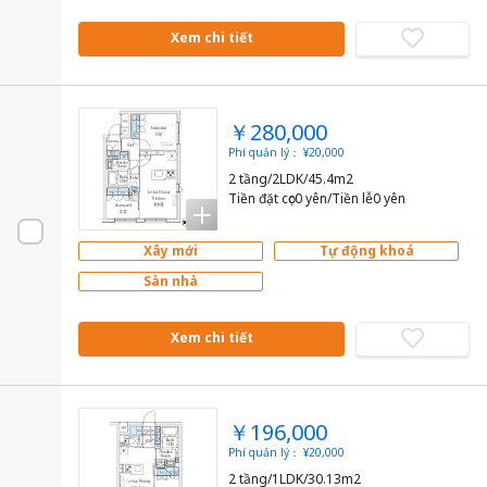
Xem chi tiết
￥280,000
Phí quản lý： ¥20,000
2 tầng/2LDK/45.4m2
Tiền đặt cọc0 yên/Tiền lễ0 yên
Xây mới
Tự động khoá
Sàn nhà
Xem chi tiết
￥196,000
Phí quản lý： ¥20,000
2 tầng/1LDK/30.13m2