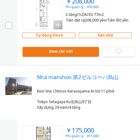
￥208,000
Phí quản lý： ¥10,000
2 tầng/1LDK/33.77m2
Tiền đặt cọc208,000 yên/Tiền lễ0 yên
Tự động khoá
Sàn nhà
Xem chi tiết
Nhà manshon 第2ゼルコーバ烏山
Tokyo Setagaya Ku北烏山9丁目
Xây dựng 29 năm/4 tầng
￥175,000
Phí quản lý： ¥11,000