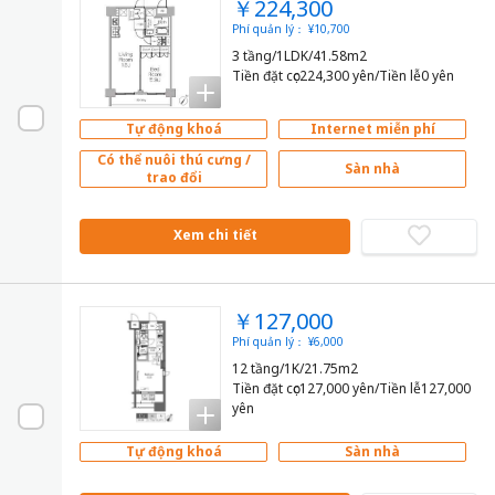
￥224,300
Phí quản lý： ¥10,700
3 tầng/1LDK/41.58m2
Tiền đặt cọc224,300 yên/Tiền lễ0 yên
Tự động khoá
Internet miễn phí
Có thể nuôi thú cưng /
Sàn nhà
trao đổi
Xem chi tiết
￥127,000
Phí quản lý： ¥6,000
12 tầng/1K/21.75m2
Tiền đặt cọc127,000 yên/Tiền lễ127,000
yên
Tự động khoá
Sàn nhà