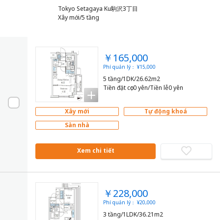
Tokyo Setagaya Ku駒沢3丁目
Xây mới/5 tầng
￥165,000
Phí quản lý： ¥15,000
5 tầng/1DK/26.62m2
Tiền đặt cọc0 yên/Tiền lễ0 yên
Xây mới
Tự động khoá
Sàn nhà
Xem chi tiết
￥228,000
Phí quản lý： ¥20,000
3 tầng/1LDK/36.21m2