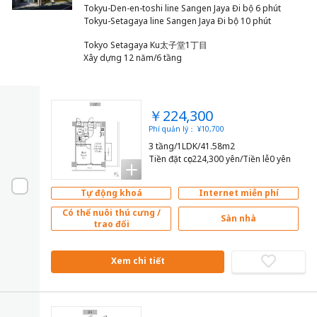
Tokyu-Den-en-toshi line Sangen Jaya Đi bộ 6 phút
Tokyo Setagaya Ku太子堂1丁目
Xây dựng 12 năm/6 tầng
￥224,300
Phí quản lý： ¥10,700
3 tầng/1LDK/41.58m2
Tiền đặt cọc224,300 yên/Tiền lễ0 yên
Tự động khoá
Internet miễn phí
Có thể nuôi thú cưng /
Sàn nhà
trao đổi
Xem chi tiết