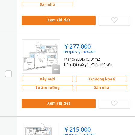
Sàn nhà
Xem chi tiết
￥277,000
Phí quản lý： ¥20,000
4 tầng/2LDK/45.04m2
Tiền đặt cọc0 yên/Tiền lễ0 yên
Xây mới
Tự động khoá
Tủ âm tường
Sàn nhà
Xem chi tiết
￥215,000
Phí quản lý： ¥20,000