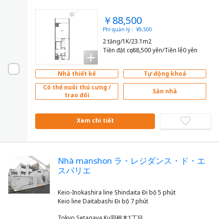
￥88,500
Phí quản lý： ¥9,500
2 tầng/1K/23.1m2
Tiền đặt cọc88,500 yên/Tiền lễ0 yên
Nhà thiết kế
Tự động khoá
Có thể nuôi thú cưng /
Sàn nhà
trao đổi
Xem chi tiết
Nhà manshon ラ・レジダンス・ド・エ
スパリエ
Keio-Inokashira line Shindaita Đi bộ 5 phút
Tokyo Setagaya Ku羽根木1丁目