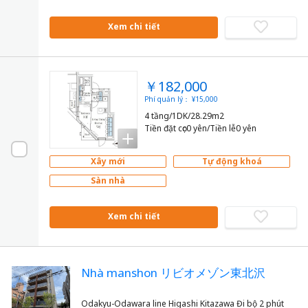
Xem chi tiết
￥182,000
Phí quản lý： ¥15,000
4 tầng/1DK/28.29m2
Tiền đặt cọc0 yên/Tiền lễ0 yên
Xây mới
Tự động khoá
Sàn nhà
Xem chi tiết
Nhà manshon リビオメゾン東北沢