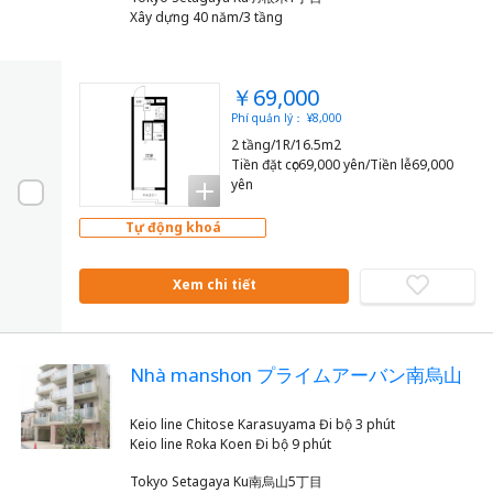
Xây dựng 40 năm/3 tầng
￥69,000
Phí quản lý： ¥8,000
2 tầng/1R/16.5m2
Tiền đặt cọc69,000 yên/Tiền lễ69,000
yên
Tự động khoá
Xem chi tiết
Nhà manshon プライムアーバン南烏山
Keio line Chitose Karasuyama Đi bộ 3 phút
Tokyo Setagaya Ku南烏山5丁目