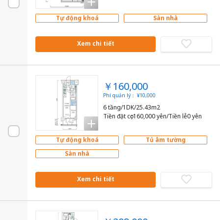
Tự động khoá
Sàn nhà
Xem chi tiết
￥160,000
Phí quản lý： ¥10,000
6 tầng/1DK/25.43m2
Tiền đặt cọc160,000 yên/Tiền lễ0 yên
Tự động khoá
Tủ âm tường
Sàn nhà
Xem chi tiết