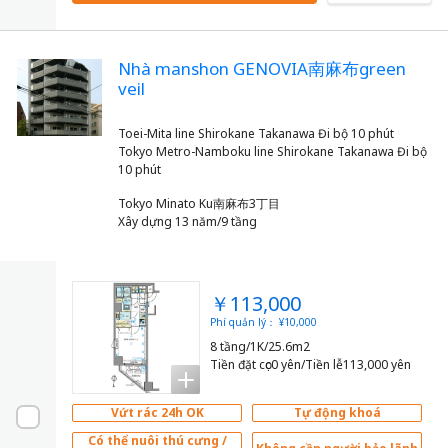
Nhà manshon GENOVIA南麻布green
veil
Toei-Mita line Shirokane Takanawa Đi bộ 10 phút
Tokyo Metro-Namboku line Shirokane Takanawa Đi bộ
Tokyo Minato Ku南麻布3丁目
Xây dựng 13 năm/9 tầng
￥113,000
Phí quản lý： ¥10,000
8 tầng/1K/25.6m2
Tiền đặt cọc0 yên/Tiền lễ113,000 yên
Vứt rác 24h OK
Tự động khoá
Có thể nuôi thú cưng /