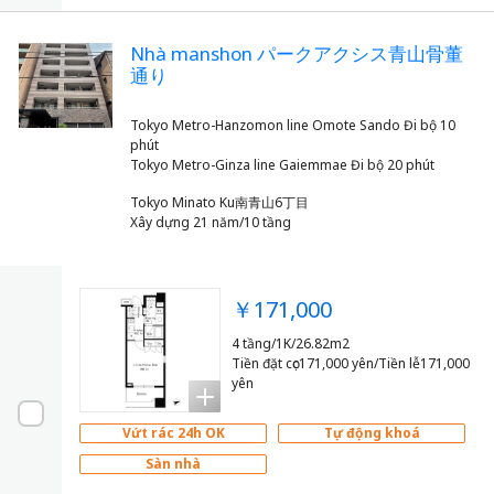
Nhà manshon パークアクシス青山骨董
通り
Tokyo Metro-Hanzomon line Omote Sando Đi bộ 10
phút
Tokyo Minato Ku南青山6丁目
Xây dựng 21 năm/10 tầng
￥171,000
4 tầng/1K/26.82m2
Tiền đặt cọc171,000 yên/Tiền lễ171,000
yên
Vứt rác 24h OK
Tự động khoá
Sàn nhà