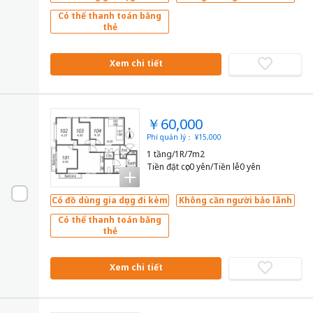
Có thể thanh toán bằng
thẻ
Xem chi tiết
￥60,000
Phí quản lý： ¥15,000
1 tầng/1R/7m2
Tiền đặt cọc0 yên/Tiền lễ0 yên
Có đồ dùng gia dụng đi kèm
Không cần người bảo lãnh
Có thể thanh toán bằng
thẻ
Xem chi tiết