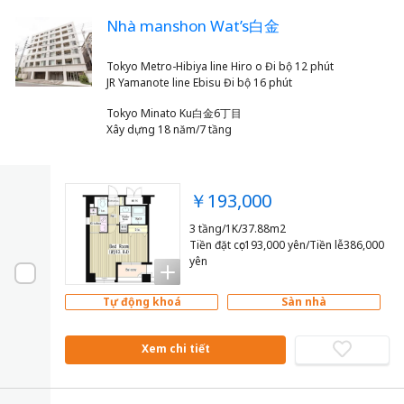
Nhà manshon Wat’s白金
Tokyo Metro-Hibiya line Hiro o Đi bộ 12 phút
Tokyo Minato Ku白金6丁目
Xây dựng 18 năm/7 tầng
￥193,000
3 tầng/1K/37.88m2
Tiền đặt cọc193,000 yên/Tiền lễ386,000
yên
Tự động khoá
Sàn nhà
Xem chi tiết