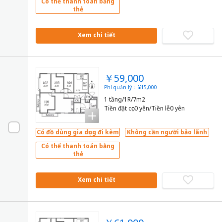
Có thể thanh toán bằng
thẻ
Xem chi tiết
￥59,000
Phí quản lý： ¥15,000
1 tầng/1R/7m2
Tiền đặt cọc0 yên/Tiền lễ0 yên
Có đồ dùng gia dụng đi kèm
Không cần người bảo lãnh
Có thể thanh toán bằng
thẻ
Xem chi tiết