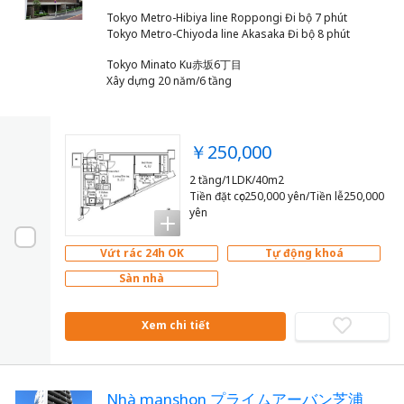
Tokyo Metro-Hibiya line Roppongi Đi bộ 7 phút
Tokyo Minato Ku赤坂6丁目
Xây dựng 20 năm/6 tầng
￥250,000
2 tầng/1LDK/40m2
Tiền đặt cọc250,000 yên/Tiền lễ250,000
yên
Vứt rác 24h OK
Tự động khoá
Sàn nhà
Xem chi tiết
Nhà manshon プライムアーバン芝浦