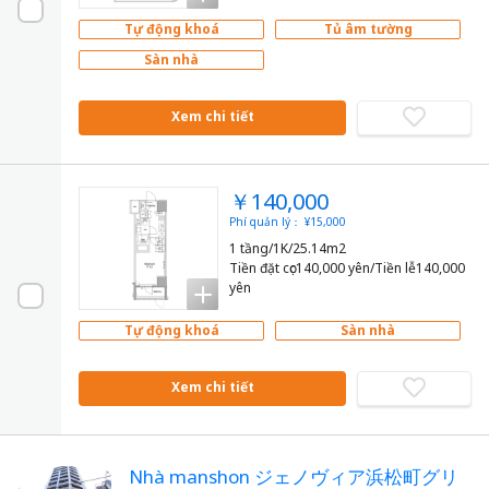
Tự động khoá
Tủ âm tường
Sàn nhà
Xem chi tiết
￥140,000
Phí quản lý： ¥15,000
1 tầng/1K/25.14m2
Tiền đặt cọc140,000 yên/Tiền lễ140,000
yên
Tự động khoá
Sàn nhà
Xem chi tiết
Nhà manshon ジェノヴィア浜松町グリ