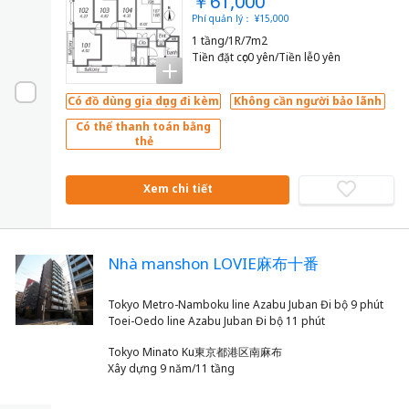
￥61,000
Phí quản lý： ¥15,000
1 tầng/1R/7m2
Tiền đặt cọc0 yên/Tiền lễ0 yên
Có đồ dùng gia dụng đi kèm
Không cần người bảo lãnh
Có thể thanh toán bằng
thẻ
Xem chi tiết
Nhà manshon LOVIE麻布十番
Tokyo Metro-Namboku line Azabu Juban Đi bộ 9 phút
Tokyo Minato Ku東京都港区南麻布
Xây dựng 9 năm/11 tầng