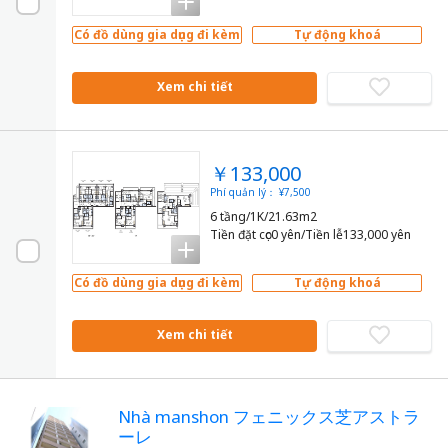
Có đồ dùng gia dụng đi kèm
Tự động khoá
Xem chi tiết
￥133,000
Phí quản lý： ¥7,500
6 tầng/1K/21.63m2
Tiền đặt cọc0 yên/Tiền lễ133,000 yên
Có đồ dùng gia dụng đi kèm
Tự động khoá
Xem chi tiết
Nhà manshon フェニックス芝アストラ
ーレ