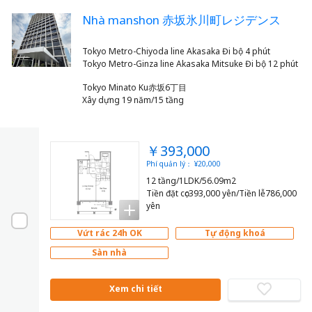
Nhà manshon 赤坂氷川町レジデンス
Tokyo Metro-Chiyoda line Akasaka Đi bộ 4 phút
Tokyo Minato Ku赤坂6丁目
Xây dựng 19 năm/15 tầng
￥393,000
Phí quản lý： ¥20,000
12 tầng/1LDK/56.09m2
Tiền đặt cọc393,000 yên/Tiền lễ786,000
yên
Vứt rác 24h OK
Tự động khoá
Sàn nhà
Xem chi tiết