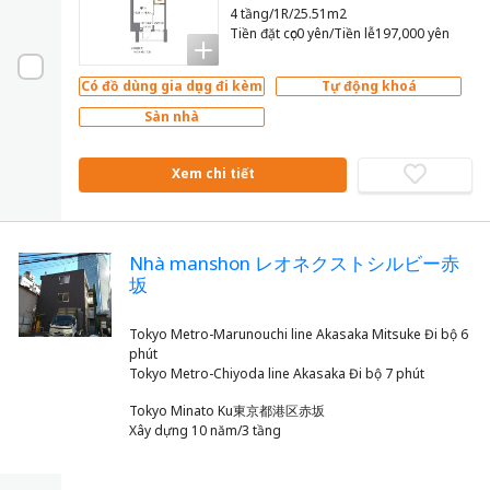
4 tầng/1R/25.51m2
Tiền đặt cọc0 yên/Tiền lễ197,000 yên
Có đồ dùng gia dụng đi kèm
Tự động khoá
Sàn nhà
Xem chi tiết
Nhà manshon レオネクストシルビー赤
坂
Tokyo Metro-Marunouchi line Akasaka Mitsuke Đi bộ 6
phút
Tokyo Minato Ku東京都港区赤坂
Xây dựng 10 năm/3 tầng