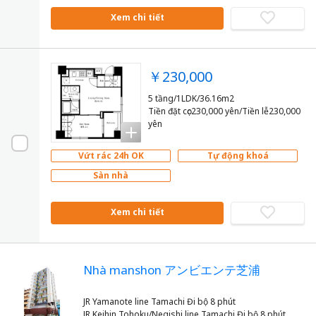
Xem chi tiết
￥230,000
5 tầng/1LDK/36.16m2
Tiền đặt cọc230,000 yên/Tiền lễ230,000
yên
Vứt rác 24h OK
Tự động khoá
Sàn nhà
Xem chi tiết
Nhà manshon アンビエンテ芝浦
JR Yamanote line Tamachi Đi bộ 8 phút