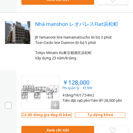
Nhà manshon レオパレスFlat浜松町
JR Yamanote line Hamamatsucho Đi bộ 3 phút
Tokyo Minato Ku東京都港区浜松町
Xây dựng 23 năm/8 tầng
￥128,000
Phí quản lý： ¥7,500
4 tầng/1K/17.54m2
Tiền đặt cọc0 yên/Tiền lễ128,000 yên
Có đồ dùng gia dụng đi kèm
Tự động khoá
Xem chi tiết