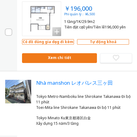
￥196,000
Phí quản lý： ¥6,500
1 tầng/1K/29.9m2
Tiền đặt cọc0 yên/Tiền lễ196,000 yên
Có đồ dùng gia dụng đi kèm
Tự động khoá
Xem chi tiết
Nhà manshon レオパレス三ヶ田
Tokyo Metro-Namboku line Shirokane Takanawa Đi bộ
11 phút
Tokyo Minato Ku東京都港区白金
Xây dựng 15 năm/3 tầng