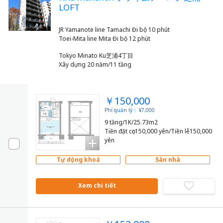
LOFT
JR Yamanote line Tamachi Đi bộ 10 phút
Tokyo Minato Ku芝浦4丁目
Xây dựng 20 năm/11 tầng
￥150,000
Phí quản lý： ¥7,000
9 tầng/1K/25.73m2
Tiền đặt cọc150,000 yên/Tiền lễ150,000
yên
Tự động khoá
Sàn nhà
Xem chi tiết