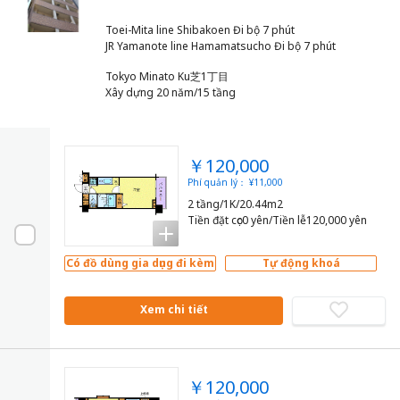
Toei-Mita line Shibakoen Đi bộ 7 phút
Tokyo Minato Ku芝1丁目
Xây dựng 20 năm/15 tầng
￥120,000
Phí quản lý： ¥11,000
2 tầng/1K/20.44m2
Tiền đặt cọc0 yên/Tiền lễ120,000 yên
Có đồ dùng gia dụng đi kèm
Tự động khoá
Xem chi tiết
￥120,000