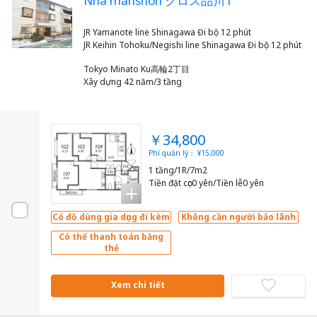
Nhà manshon クロス品川1
JR Yamanote line Shinagawa Đi bộ 12 phút
Tokyo Minato Ku高輪2丁目
Xây dựng 42 năm/3 tầng
￥34,800
Phí quản lý： ¥15,000
1 tầng/1R/7m2
Tiền đặt cọc0 yên/Tiền lễ0 yên
Có đồ dùng gia dụng đi kèm
Không cần người bảo lãnh
Có thể thanh toán bằng
thẻ
Xem chi tiết