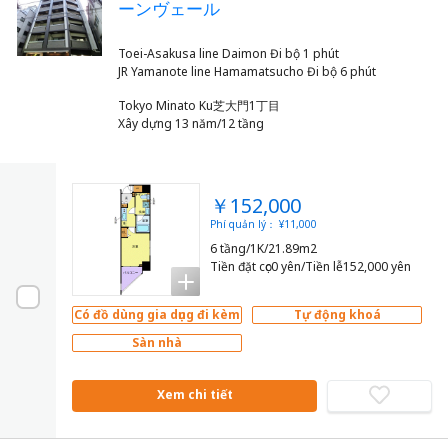
ーンヴェール
Toei-Asakusa line Daimon Đi bộ 1 phút
Tokyo Minato Ku芝大門1丁目
Xây dựng 13 năm/12 tầng
￥152,000
Phí quản lý： ¥11,000
6 tầng/1K/21.89m2
Tiền đặt cọc0 yên/Tiền lễ152,000 yên
Có đồ dùng gia dụng đi kèm
Tự động khoá
Sàn nhà
Xem chi tiết