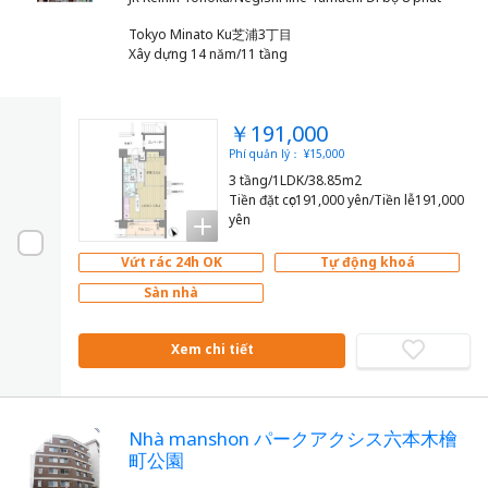
Tokyo Minato Ku芝浦3丁目
Xây dựng 14 năm/11 tầng
￥191,000
Phí quản lý： ¥15,000
3 tầng/1LDK/38.85m2
Tiền đặt cọc191,000 yên/Tiền lễ191,000
yên
Vứt rác 24h OK
Tự động khoá
Sàn nhà
Xem chi tiết
Nhà manshon パークアクシス六本木檜
町公園