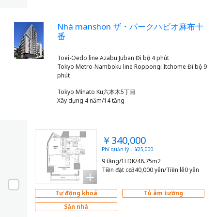
Nhà manshon ザ・パークハビオ麻布十
番
Toei-Oedo line Azabu Juban Đi bộ 4 phút
Tokyo Metro-Namboku line Roppongi Itchome Đi bộ 9
Tokyo Minato Ku六本木5丁目
Xây dựng 4 năm/14 tầng
￥340,000
Phí quản lý： ¥25,000
9 tầng/1LDK/48.75m2
Tiền đặt cọc340,000 yên/Tiền lễ0 yên
Tự động khoá
Tủ âm tường
Sàn nhà